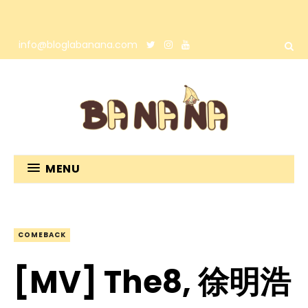
info@bloglabanana.com
MENU
COMEBACK
[MV] The8, 徐明浩