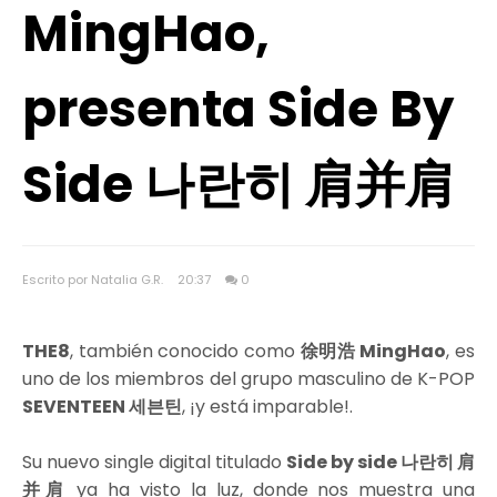
MingHao,
presenta Side By
Side 나란히 肩并肩
Escrito por Natalia G.R.
20:37
0
THE8
, también conocido como
徐明浩 MingHao
, es
uno de los miembros del grupo masculino de K-POP
SEVENTEEN 세븐틴
, ¡y está imparable!.
Su nuevo single digital titulado
Side by side 나란히 肩
并肩
ya ha visto la luz, donde nos muestra una