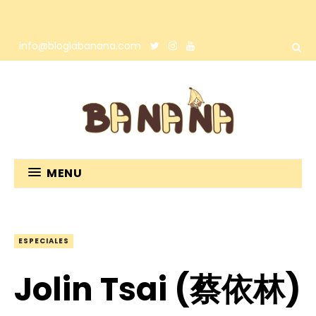
info@bloglabanana.com
MENU
ESPECIALES
Jolin Tsai (蔡依林)