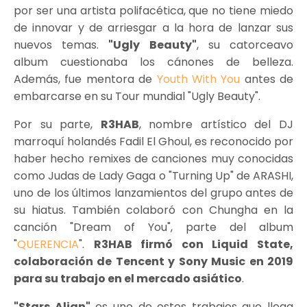
por ser una artista polifacética, que no tiene miedo
de innovar y de arriesgar a la hora de lanzar sus
nuevos temas.
"Ugly Beauty"
, su catorceavo
album cuestionaba los cánones de belleza.
Además, fue mentora de
Youth With You
antes de
embarcarse en su Tour mundial "Ugly Beauty".
Por su parte,
R3HAB
, nombre artístico del DJ
marroquí holandés Fadil El Ghoul, es reconocido por
haber hecho remixes de canciones muy conocidas
como Judas de Lady Gaga o "Turning Up" de ARASHI,
uno de los últimos lanzamientos del grupo antes de
su hiatus. También colaboró con Chungha en la
canción "Dream of You", parte del album
"
QUERENCIA
".
R3HAB firmó con Liquid State,
colaboración de Tencent y Sony Music en 2019
para su trabajo en el mercado asiático
.
"Stars Align"
es uno de estos trabajos que llega