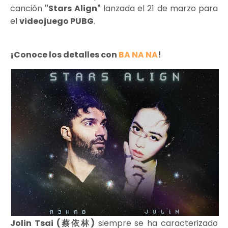
canción
"Stars Align"
lanzada el 21 de marzo para
el
videojuego PUBG
.
¡Conoce los detalles con
BA NA NA
!
Jolin Tsai (蔡依林)
siempre se ha caracterizado