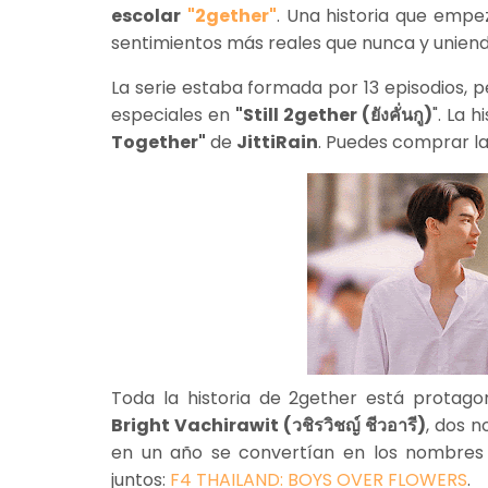
escolar
"2gether"
. Una historia que emp
sentimientos más reales que nunca y unien
La serie estaba formada por 13 episodios,
especiales en
"Still 2gether (ยังคั่นกู)
". La h
Together"
de
JittiRain
. Puedes comprar l
Toda la historia de 2gether está protag
Bright Vachirawit (วชิรวิชญ์ ชีวอารี)
, dos n
en un año se convertían en los nombres
juntos:
F4 THAILAND: BOYS OVER FLOWERS
.