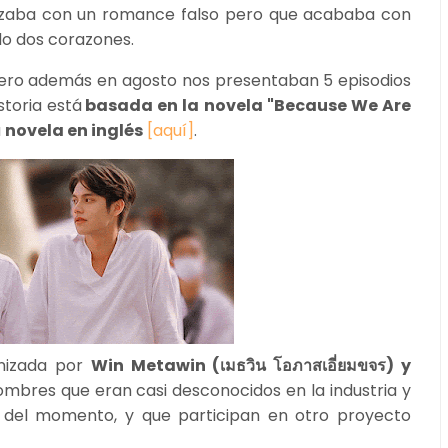
ezaba con un romance falso pero que acababa con
do dos corazones.
 pero además en agosto nos presentaban 5 episodios
istoria está
basada en la
novela "Because We Are
a
novela en inglés
[aquí]
.
onizada por
Win Metawin (เมธวิน โอภาสเอี่ยมขจร) y
ombres que eran casi desconocidos en la industria y
 del momento, y que participan en otro proyecto