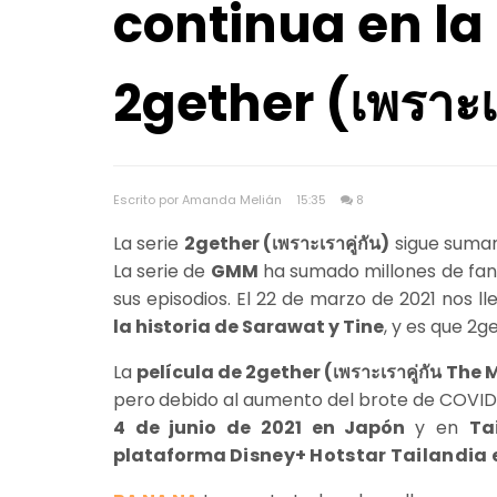
continua en la
2gether (เพราะเ
Escrito por Amanda Melián
15:35
8
La serie
2gether (เพราะเราคู่กัน)
sigue sumand
La serie de
GMM
ha sumado millones de fan
sus episodios. El 22 de marzo de 2021 nos l
la historia de Sarawat y Tine
, y es que 2
La
película de 2gether (เพราะเราคู่กัน The 
pero
debido al aumento del brote de COVID-
4 de junio de 2021 en Japón
y en
Ta
plataforma
Disney+ Hotstar Tailandia el