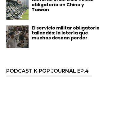
obligatorio en China y
Taiwán
El servicio militar obligatorio
tailandés: la lotería que
muchos desean perder
PODCAST K-POP JOURNAL EP.4