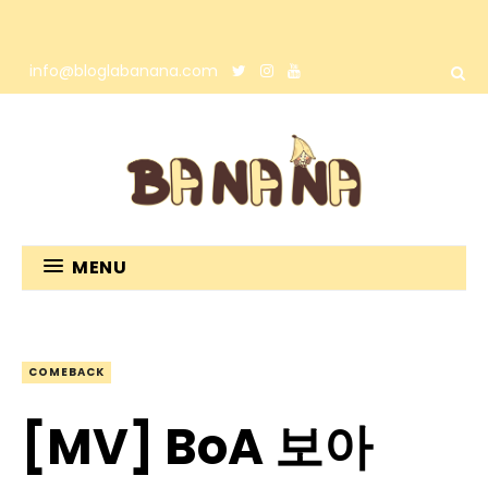
info@bloglabanana.com
MENU
COMEBACK
[MV] BoA 보아