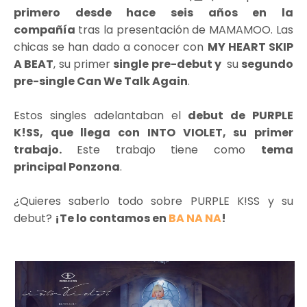
primero desde hace seis años en la
compañía
tras la presentación de MAMAMOO. Las
chicas se han dado a conocer con
MY HEART SKIP
A BEAT
, su primer
single pre-debut y
su
segundo
pre-single Can We Talk Again
.
Estos singles adelantaban el
debut de PURPLE
K!SS, que llega con INTO VIOLET, su primer
trabajo.
Este trabajo tiene como
tema
principal Ponzona
.
¿Quieres saberlo todo sobre PURPLE K!SS y su
debut?
¡Te lo contamos en
BA NA NA
!