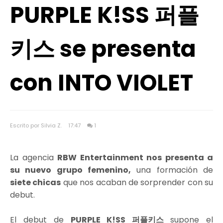
PURPLE K!SS 퍼플
키스 se presenta
con INTO VIOLET
Escrito por Silvia Z.
17:47
1
La agencia
RBW Entertainment nos presenta a
su nuevo grupo femenino,
una formación de
siete chicas
que nos acaban de sorprender con su
debut.
El debut de
PURPLE K!SS 퍼플키스
supone el