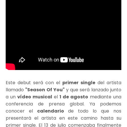
Este debut será con el
primer single
del artista
llamado
"Season Of You"
y que será lanzado junto
a un
vídeo musical
el
1 de agosto
mediante una
conferencia de prensa global. Ya podemos
conocer el
calendario
de todo lo que nos
presentará el artista en este camino hasta su
primer single. El 13 de julio comenzaba finalmente