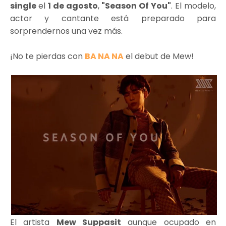
single
el
1 de agosto
,
"Season Of You"
. El modelo,
actor y cantante está preparado para
sorprendernos una vez más.
¡No te pierdas con
BA NA NA
el debut de Mew!
El artista
Mew Suppasit
aunque ocupado en