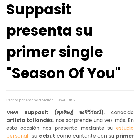
Suppasit
presenta su
primer single
"Season Of You"
Escrito por Amanda Melián
9:44
2
Mew Suppasit (ศุภศิษฏ์ จงชีวีวัฒน์)
, conocido
artista tailandés
, nos sorprende una vez más. En
esta ocasión nos presenta mediante su
estudio
personal
su
debut
como cantante
con su
primer