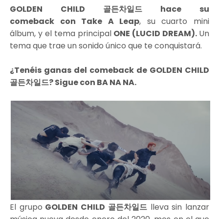
GOLDEN CHILD 골든차일드 hace su
comeback
con Take A Leap
, su cuarto mini
álbum, y el tema principal
ONE (LUCID DREAM).
Un
tema que trae un sonido único que te conquistará.
¿Tenéis ganas del comeback de GOLDEN CHILD
골든차일드? Sigue con BA NA NA.
El grupo
GOLDEN CHILD 골든차일드
lleva sin lanzar