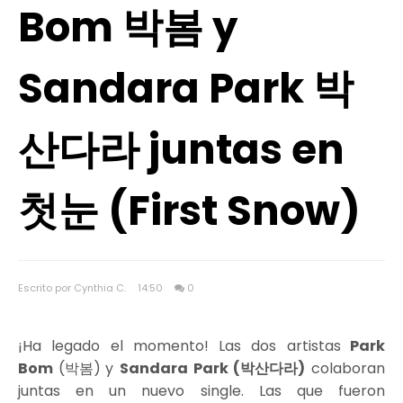
Bom 박봄 y
Sandara Park 박
산다라 juntas en
첫눈 (First Snow)
Escrito por Cynthia C.
14:50
0
¡Ha legado el momento! Las dos artistas
Park
Bom
(박봄)
y
Sandara Park (박산다라)
colaboran
juntas en un nuevo single. Las que fueron