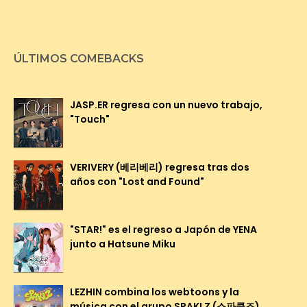
ÚLTIMOS COMEBACKS
JASP.ER regresa con un nuevo trabajo,
"Touch"
VERIVERY (베리베리) regresa tras dos
años con "Lost and Found"
"STAR!" es el regreso a Japón de YENA
junto a Hatsune Miku
LEZHIN combina los webtoons y la
música con el grupo SPAKLZ (스파클즈)