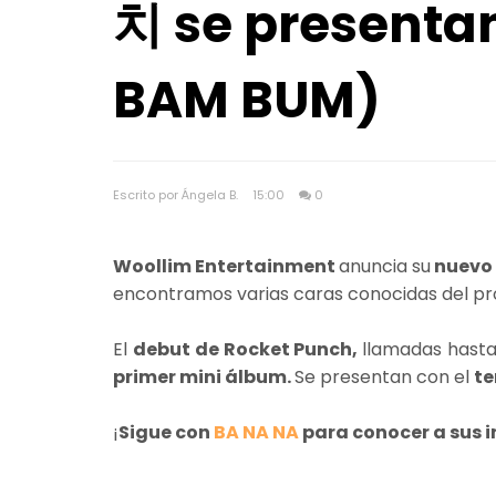
치 se present
BAM BUM)
Escrito por Ángela B.
15:00
0
Woollim Entertainment
anuncia su
nuevo 
encontramos varias caras conocidas del 
El
debut de Rocket Punch,
llamadas hasta
primer mini álbum.
Se presentan con el
te
¡
Sigue con
BA NA NA
para conocer a sus 