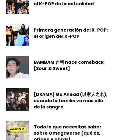
el K-POP de la actualidad
Primera generación del K-POP:
el origen del K-POP
BAMBAM 뱀뱀 hace comeback
[Sour & Sweet]
[DRAMA] Go Ahead (以家人之名),
cuando la familia va más allá
de la sangre
Todo lo que necesitas saber
sobre Omegaverse (qué es,
origen y obras)