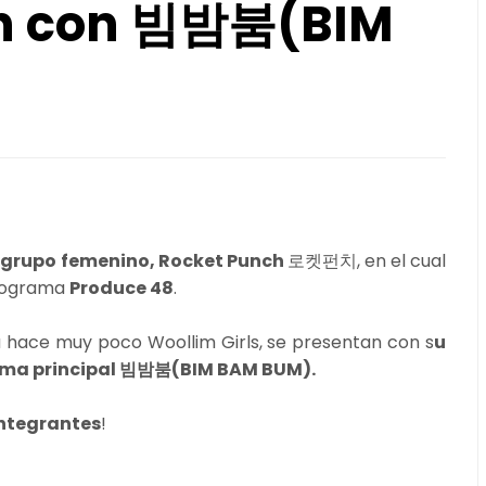
an con 빔밤붐(BIM
grupo femenino, Rocket Punch
로켓펀치, en el cual
programa
Produce 48
.
 hace muy poco Woollim Girls, se presentan con s
u
ma principal 빔밤붐(BIM BAM BUM).
integrantes
!