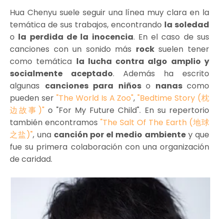
Hua Chenyu suele seguir una línea muy clara en la
temática de sus trabajos, encontrando
la soledad
o
la perdida de la inocencia
. En el caso de sus
canciones con un sonido más
rock
suelen tener
como temática
la lucha contra algo amplio y
socialmente aceptado
. Además ha escrito
algunas
canciones para niños
o
nanas
como
pueden ser
"The World Is A Zoo"
,
"Bedtime Story (枕
边故事)"
o "For My Future Child". En su repertorio
también encontramos
"The Salt Of The Earth (地球
之盐)"
, una
canción por el medio ambiente
y que
fue su primera colaboración con una organización
de caridad.