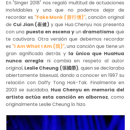
En "Singer 2018" nos regaló multitud de actuaciones
inolvidables y una que no podemos dejar de
recordar es
"Fake Monk (假行僧)"
, canción original
de
Cui Jian (崔健)
y que Hua Chenyu nos presenta
con una
puesta en escena y
un
dramatismo
que
te cautivara. Otra versión que debemos recordar
es
"I Am What I Am (我)"
, una canción que tiene un
gran significado detrás y
la única que HuaHua
nunca arregla
ni cambia en respeto al autor
original,
Leslie Cheung (張國榮)
, quien se declaraba
abiertamente bisexual, dando a conocer en 1997 su
relación con Daffy Tong Hok-Tak. Finalmente en
2003 se suicidaba.
Hua Chenyu en memoria del
artista actúa esta canción en albornoz
, como
originalmente Leslie Cheung lo hizo.