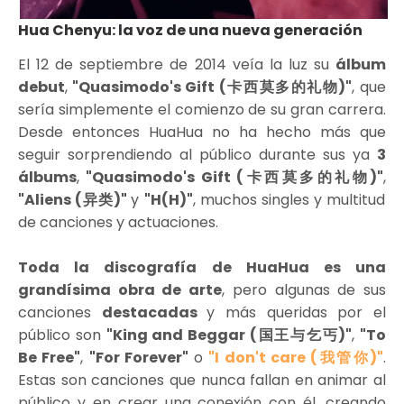
Hua Chenyu: la voz de una nueva generación
El 12 de septiembre de 2014 veía la luz su
álbum
debut
,
"Quasimodo's Gift (卡西莫多的礼物)"
, que
sería simplemente el comienzo de su gran carrera.
Desde entonces HuaHua no ha hecho más que
seguir sorprendiendo al público durante sus ya
3
álbums
,
"Quasimodo's Gift (卡西莫多的礼物)"
,
"Aliens (异类)"
y
"H(H)"
, muchos singles y multitud
de canciones y actuaciones.
Toda la discografía de HuaHua es una
grandísima obra de arte
, pero algunas de sus
canciones
destacadas
y más queridas por el
público son
"King and Beggar (国王与乞丐)"
,
"To
Be Free"
,
"For Forever"
o
"I don't care (我管你)"
.
Estas son canciones que nunca fallan en animar al
público y en crear una conexión con él, creando