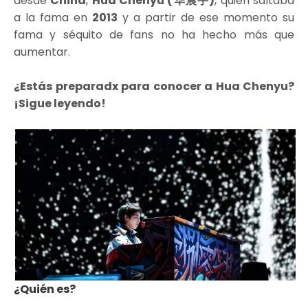
desde
China
,
Hua Chenyu (华晨宇)
, quien saltaba
a la fama en
2013
y a partir de ese momento su
fama y séquito de fans no ha hecho más que
aumentar.
¿Estás preparadx para conocer a Hua Chenyu?
¡Sigue leyendo!
¿Quién es?