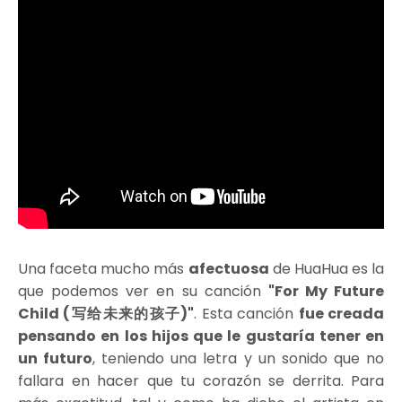
Una faceta mucho más
afectuosa
de HuaHua es la
que podemos ver en su canción
"For My Future
Child (写给未来的孩子)"
. Esta canción
fue creada
pensando en los hijos que le gustaría tener en
un futuro
, teniendo una letra y un sonido que no
fallara en hacer que tu corazón se derrita. Para