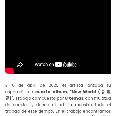
El 8 de abril de 2020 el artista lanzaba su
esperadísimo
cuarto álbum
,
"New World (新世
界)"
. Trabajo compuesto por
8 temas
, con multitud
de sonidos y donde el artista muestra todo el
trabajo de este tiempo. En el trabajo encontramos