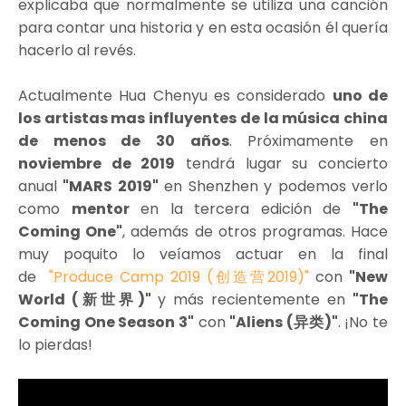
explicaba que normalmente se utiliza una canción
para contar una historia y en esta ocasión él quería
hacerlo al revés.
Actualmente Hua Chenyu es considerado
uno de
los artistas mas influyentes de la música china
de menos de 30 años
. Próximamente en
noviembre de 2019
tendrá lugar su concierto
anual
"MARS 2019"
en Shenzhen y podemos verlo
como
mentor
en la tercera edición de
"The
Coming One"
, además de otros programas. Hace
muy poquito lo veíamos actuar en la final
de
"Produce Camp 2019 (创造营2019)"
con
"New
World (新世界)"
y más recientemente en
"The
Coming One Season 3"
con
"Aliens (异类)"
. ¡No te
lo pierdas!