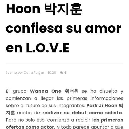
Hoon 박지훈
confiesa su amor
en L.O.V.E
Escrito por Carla Folgar
10:26
4
El grupo
Wanna One
워너원
se ha disuelto y
comienzan a llegar las primeras informaciones
sobre el futuro de sus integrantes.
Park Ji Hoon
박
지훈
acaba de
realizar su debut como solista.
Pero no solo eso, comienza a recibir l
as primeras
ofertas como actor,
y todo parece apuntar a que