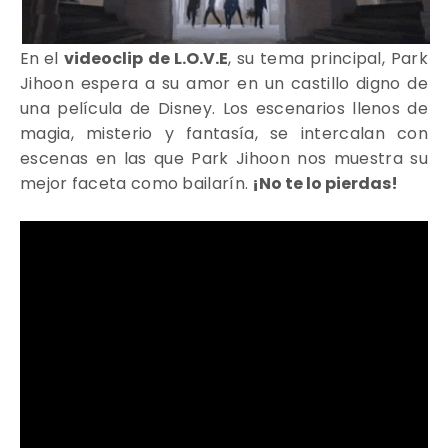
En el
videoclip de L.O.V.E
, su tema principal, Park
Jihoon espera a su amor en un castillo digno de
una película de Disney. Los escenarios llenos de
magia, misterio y fantasía, se intercalan con
escenas en las que Park Jihoon nos muestra su
mejor faceta como bailarín
.
¡No te lo pierdas!