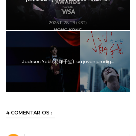
Jackson Yee (易烊千玺): un joven prodig...
4 COMENTARIOS :