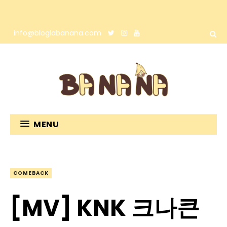
info@bloglabanana.com
MENU
COMEBACK
[MV] KNK 크나큰