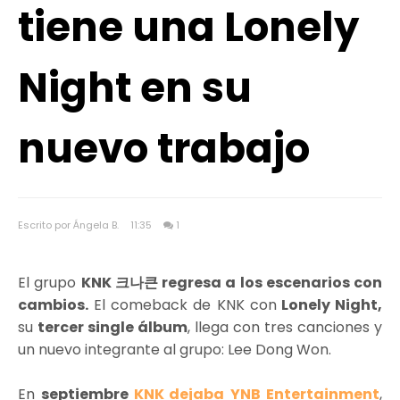
tiene una Lonely
Night en su
nuevo trabajo
Escrito por Ángela B.
11:35
1
El grupo
KNK 크나큰 regresa a los escenarios con
cambios.
El comeback de KNK con
Lonely Night,
su
tercer single álbum
, llega con tres canciones y
un nuevo integrante al grupo: Lee Dong Won.
En
septiembre
KNK dejaba
YNB Entertainment
,