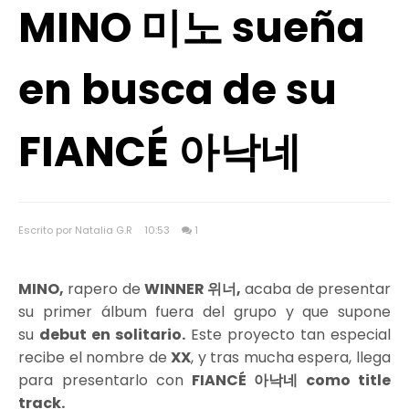
MINO 미노 sueña
en busca de su
FIANCÉ 아낙네
Escrito por Natalia G.R
10:53
1
MINO,
rapero de
WINNER 위너,
acaba de presentar
su primer álbum fuera del grupo y que supone
su
debut en solitario.
Este proyecto tan especial
recibe el nombre de
XX
, y tras mucha espera, llega
para presentarlo con
FIANCÉ 아낙네 como title
track.