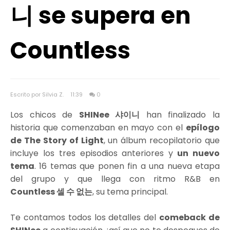
니 se supera en
Countless
Escrito por Silvia Z.
11:39
0
Los chicos de
SHINee 샤이니
han finalizado la
historia que comenzaban en mayo con el
epílogo
de The Story of Light
, un álbum recopilatorio que
incluye los tres episodios anteriores y
un nuevo
tema
. 16 temas que ponen fin a una nueva etapa
del grupo y que llega con ritmo R&B en
Countless 셀 수 없는
, su tema principal.
Te contamos todos los detalles del
comeback de