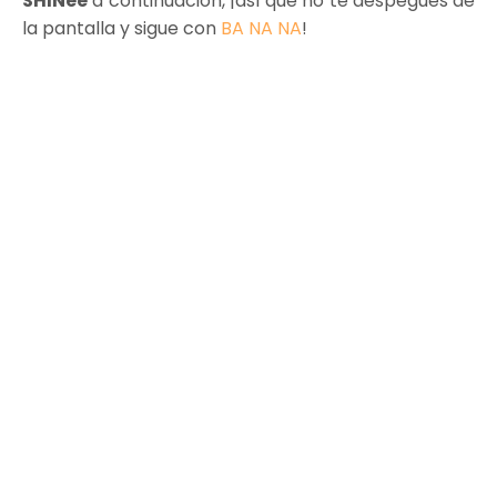
SHINee
a continuación, ¡así que no te despegues de
la pantalla y sigue con
BA NA NA
!