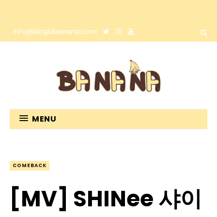
info@bloglabanana.com
MENU
COMEBACK
[MV] SHINee 샤이