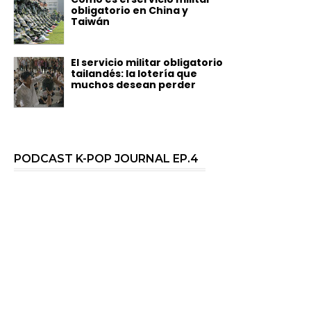
obligatorio en China y
Taiwán
El servicio militar obligatorio
tailandés: la lotería que
muchos desean perder
PODCAST K-POP JOURNAL EP.4