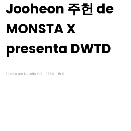
Jooheon 주헌 de
MONSTA X
presenta DWTD
Escrito por Natalia G.R
17:56
0