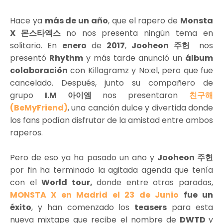
Hace ya
más de un año
, que el rapero de
Monsta
X 몬스타엑스
no nos presenta ningún tema en
solitario. En
enero
de
2017
,
Jooheon 주헌
nos
presentó
Rhythm
y más tarde anunció un
álbum
colaboración
con Killagramz y No:el, pero que fue
cancelado. Después, junto su compañero de
grupo
I.M 아이엠
nos presentaron
친구해
(BeMyFriend)
, una canción dulce y divertida donde
los fans podían disfrutar de la amistad entre ambos
raperos.
Pero de eso ya ha pasado un año y
Jooheon 주헌
por fin ha terminado la agitada agenda que tenía
con el
World tour,
donde entre otras paradas,
MONSTA X en Madrid el 23 de Junio
fue un
éxito
, y han comenzado los
teasers
para esta
nueva mixtape que recibe el nombre de
DWTD
y