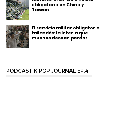
obligatorio en China y
Taiwán
El servicio militar obligatorio
tailandés: la lotería que
muchos desean perder
PODCAST K-POP JOURNAL EP.4