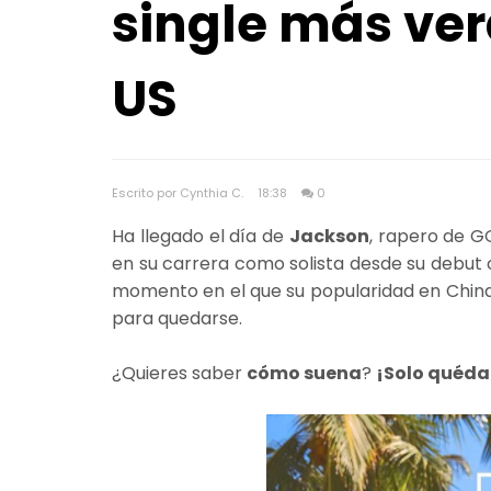
single más ve
US
Escrito por Cynthia C.
18:38
0
Ha llegado el día de
Jackson
, rapero de G
en su carrera como solista desde su debut con
momento en el que su popularidad en China 
para quedarse.
¿Quieres saber
cómo suena
?
¡Solo quéda