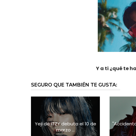
Y a ti ¿qué te 
SEGURO QUE TAMBIÉN TE GUSTA:
Yeji de ITZY debuta el 10 de
"Accidenta
marzo ...