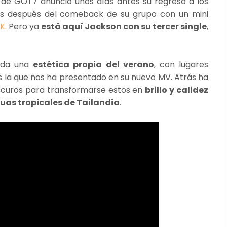
o de GOT7 anunció unos días antes su regreso a los
es después del comeback de su grupo con un mini
K
. Pero ya
está aquí Jackson con su tercer single
,
toda una
estética propia del verano
, con lugares
s la que nos ha presentado en su nuevo MV. Atrás ha
 oscuros para transformarse estos en
brillo y calidez
guas tropicales de Tailandia
.