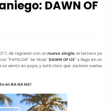
raniego: DAWN OF
OT7, de regresar con un
nuevo single
, el tercero ya
 ''PAPILLON''. Se titula ''
DAWN OF US
'' y llega en un
va viento en popa, y está claro que Jackson vuelve
te en BA NA NA!