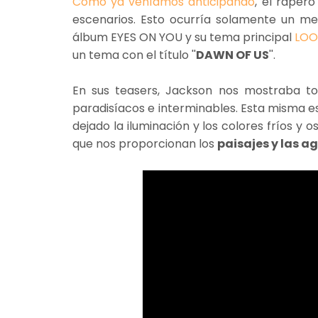
Como ya veníamos anticipando
, el raper
escenarios. Esto ocurría solamente un m
álbum EYES ON YOU y su tema principal
LOO
un tema con el título ''
DAWN OF US
''.
En sus teasers, Jackson nos mostraba 
paradisíacos e interminables. Esta misma e
dejado la iluminación y los colores fríos y
que nos proporcionan los
paisajes y las a