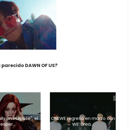
ha parecido DAWN OF US?
lly on Purpose", el
ONEWE regresa en marzo con
esper...
WE: Drea...