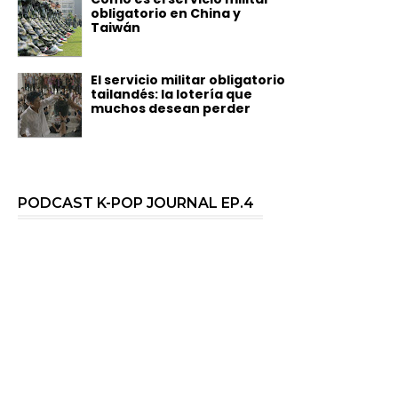
obligatorio en China y
Taiwán
El servicio militar obligatorio
tailandés: la lotería que
muchos desean perder
PODCAST K-POP JOURNAL EP.4