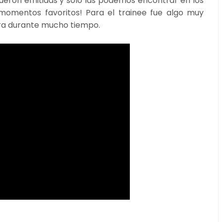
eron emitidas y solo las podemos encontrar en los
 momentos favoritos! Para el trainee fue algo muy
ara durante mucho tiempo.