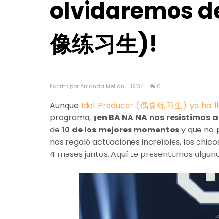
olvidaremos de
像练习生)!
Escrito por Amanda Melián
19:34
0
Aunque
Idol Producer (偶像练习生) ya ha lle
programa,
¡en BA NA NA nos resistimos a
de
10 de los mejores momentos
y que no 
nos regaló actuaciones increíbles, los chic
4 meses juntos. Aquí te presentamos alguna