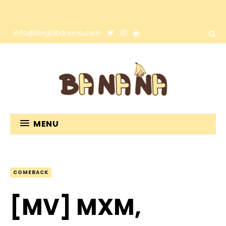
info@bloglabanana.com
MENU
COMEBACK
[MV] MXM,