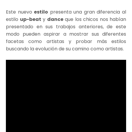
Este nuevo
estilo
presenta una gran diferencia al
estilo
up-beat
y
dance
que los chicos nos habían
presentado en sus trabajos anteriores, de este
modo pueden aspirar a mostrar sus diferentes
facetas como artistas y probar más estilos
buscando la evolución de su camino como artistas.