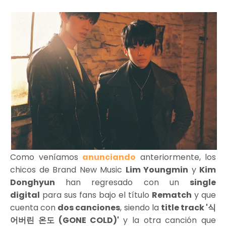
Como veníamos
anunciando
anteriormente, los
chicos de Brand New Music
Lim Youngmin
y
Kim
Donghyun
han regresado con un
single
digital
para sus fans bajo el título
Rematch
y que
cuenta con
dos canciones
, siendo la
title track '식
어버린 온도 (GONE COLD)'
y la otra canción que