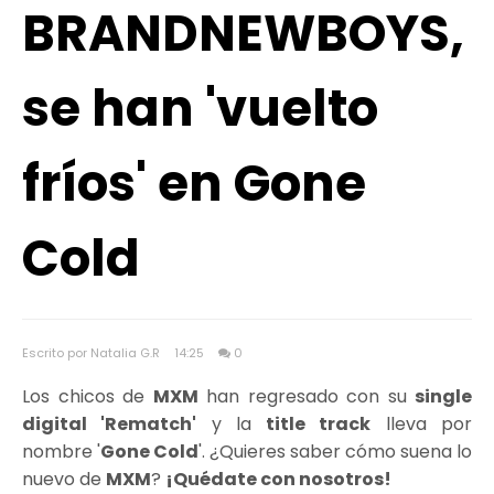
BRANDNEWBOYS,
se han 'vuelto
fríos' en Gone
Cold
Escrito por Natalia G.R
14:25
0
Los chicos de
MXM
han regresado con su
single
digital 'Rematch'
y la
title track
lleva por
nombre '
Gone Cold
'. ¿Quieres saber cómo suena lo
nuevo de
MXM
?
¡Quédate con nosotros!