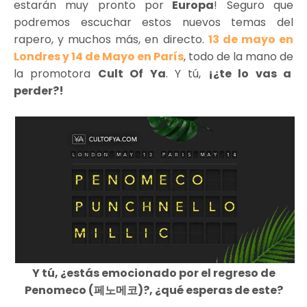
estarán muy pronto por
Europa
! Seguro que
podremos escuchar estos nuevos temas del
rapero, y muchos más, en directo.
13 de mayo en
Londres y 14 de Mayo en París
, todo de la mano de
la promotora
Cult Of Ya
. Y tú,
¡¿te lo vas a
perder?!
Y tú, ¿estás emocionado por el regreso de
Penomeco (페노메코)?, ¿qué esperas de este?