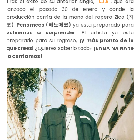
Tras el éxito de su anterior single,
"L.I.E"
, que era
lanzado el pasado 30 de enero y donde la
producción corría de la mano del rapero Zico (지
코),
Penomeco (페노메코)
ya esta preparado para
volvernos a sorprender
. El artista ya esta
preparado para su regreso,
¡y más pronto de lo
que crees!
¿Quieres saberlo todo?
¡En BA NA NA te
lo contamos!