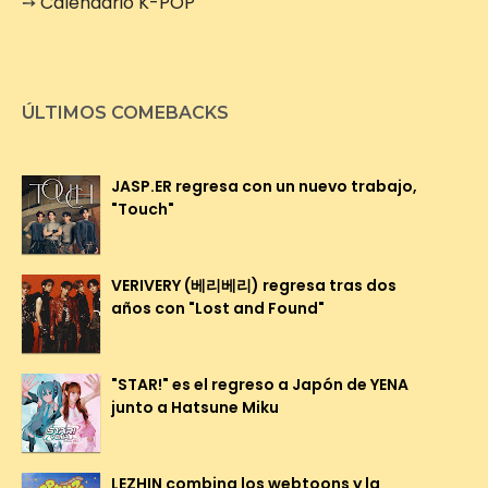
➙
Calendario K-POP
ÚLTIMOS COMEBACKS
JASP.ER regresa con un nuevo trabajo,
"Touch"
VERIVERY (베리베리) regresa tras dos
años con "Lost and Found"
"STAR!" es el regreso a Japón de YENA
junto a Hatsune Miku
LEZHIN combina los webtoons y la