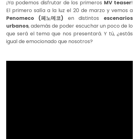
¡Ya podemos disfrutar de los primeros
MV teaser
!
El primero salía a la luz el 20 de marzo y vemos a
Penomeco (페노메코)
en distintos
escenarios
urbanos
, además de poder escuchar un poco de lo
que será el tema que nos presentará. Y tú, ¿estás
igual de emocionado que nosotros?