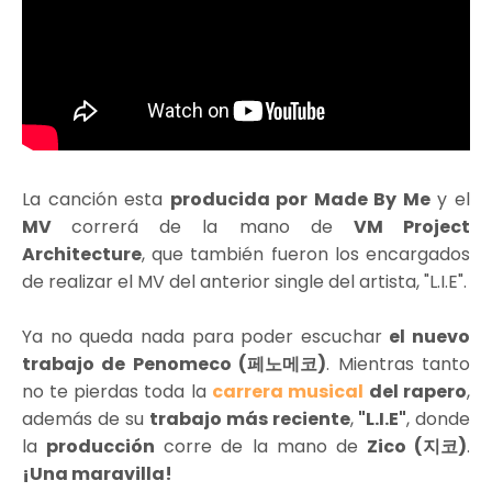
La canción esta
producida por Made By Me
y el
MV
correrá de la mano de
VM Project
Architecture
, que también fueron los encargados
de realizar el MV del anterior single del artista, "L.I.E".
Ya no queda nada para poder escuchar
el nuevo
trabajo de Penomeco (페노메코)
. Mientras tanto
no te pierdas toda la
carrera musical
del rapero
,
además de su
trabajo más reciente
,
"L.I.E"
, donde
la
producción
corre de la mano de
Zico (지코)
.
¡Una maravilla!