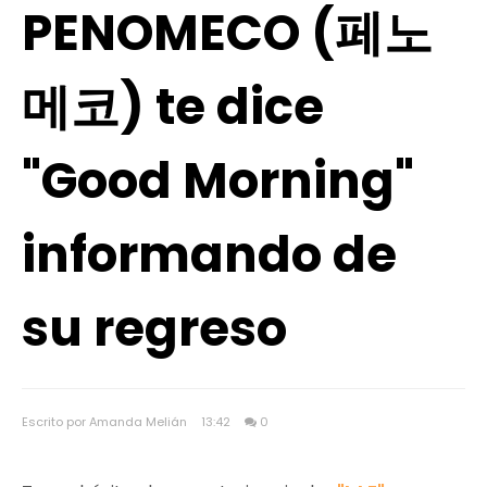
PENOMECO (페노
메코) te dice
"Good Morning"
informando de
su regreso
Escrito por Amanda Melián
13:42
0