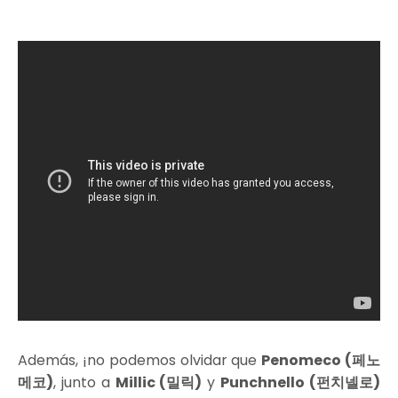
Además, ¡no podemos olvidar que
Penomeco (페노
메코)
, junto a
Millic (밀릭)
y
Punchnello (펀치넬로)