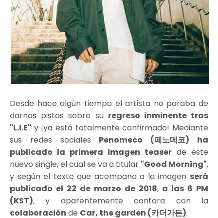
Desde hace algún tiempo el artista no paraba de
darnos pistas sobre su
regreso inminente tras
"L.I.E"
y ¡ya está totalmente confirmado! Mediante
sus redes sociales
Penomeco (페노메코) ha
publicado la primera imagen teaser
de este
nuevo single, el cual se va a titular
"Good Morning"
,
y según el texto que acompaña a la imagen
será
publicado el 22 de marzo de 2018
,
a las 6 PM
(KST)
, y aparentemente contara con la
colaboración
de
Car, the garden (카더가든)
.