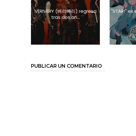
VERIVERY (베리베리) regresa
"STAR!" es
tras dos añ...
PUBLICAR UN COMENTARIO