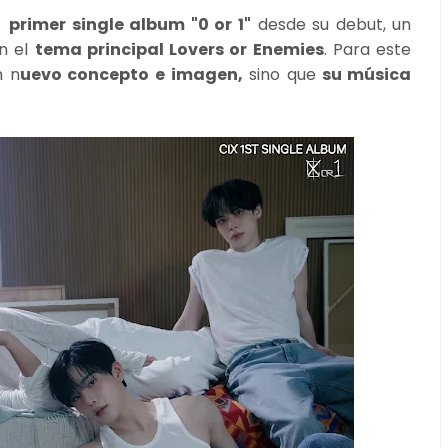
primer single album "0 or 1"
desde su debut, un
on el
tema principal Lovers or Enemies
. Para este
n n
uevo concepto e imagen,
sino que
su música