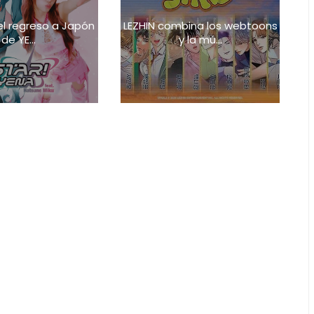
 el regreso a Japón
LEZHIN combina los webtoons
de YE...
y la mú...