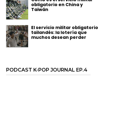
obligatorio en China y
Taiwán
El servicio militar obligatorio
tailandés: la lotería que
muchos desean perder
PODCAST K-POP JOURNAL EP.4