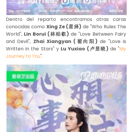
Dentro del reparto encontramos otras caras
conocidas como
Xing Ze (星择)
de "Who Rules The
World",
Lin Borui (林柏叡)
de "Love Between Fairy
and Devil",
Zhai Xiangyan (翟向阳)
de "Love is
Written in the Stars" y
Lu Yuxiao (卢昱晓)
de "
My
Journey to You
".