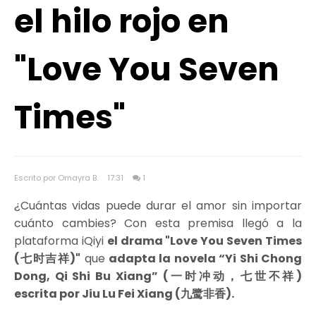
el hilo rojo en
"Love You Seven
Times"
Escrito por Omayra B.
17:31
1
¿Cuántas vidas puede durar el amor sin importar
cuánto cambies? Con esta premisa llegó a la
plataforma iQiyi
el drama "Love You Seven Times
(七时吉祥)"
que
adapta la novela “Yi Shi Chong
Dong, Qi Shi Bu Xiang” (一时冲动，七世不祥)
escrita por Jiu Lu Fei Xiang (九鹭非香).