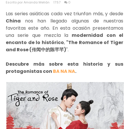
Escrito por Amanda Melián
17:57
0
Las series asiáticas cada vez triunfan más, y desde
China
nos han llegado algunas de nuestras
favoritas este año. En esta ocasión presentamos
una serie que mezcla la
modernidad con el
encanto de lo histórico
,
"The Romance of Tiger
and Rose (传闻中的陈芊芊)
".
Descubre más sobre esta historia y sus
protagonistas con
BA NA NA
.