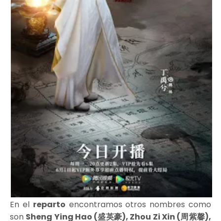
En el
reparto
encontramos otros nombres como
son
Sheng Ying Hao (盛英豪), Zhou Zi Xin (周紫馨),