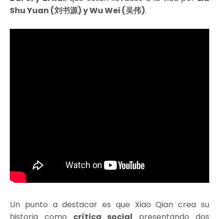
Shu Yuan (刘书源) y Wu Wei (吴伟)
.
Un punto a destacar es que Xiao Qian crea su
historia como
crítica social
presentando dos