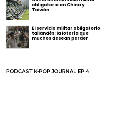
obligatorio en China y
Taiwán
El servicio militar obligatorio
tailandés: la lotería que
muchos desean perder
PODCAST K-POP JOURNAL EP.4