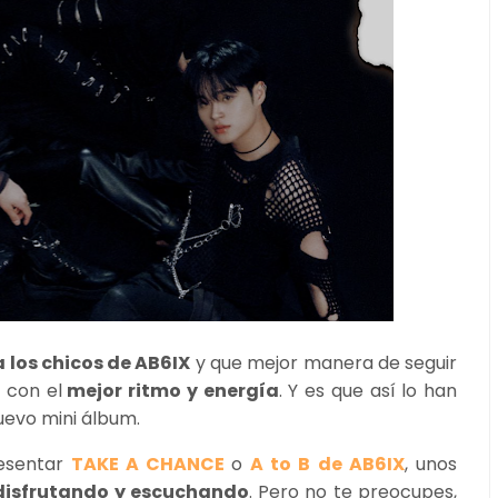
 los chicos de AB6IX
y que mejor manera de seguir
3
con el
mejor ritmo y energía
. Y es que así lo han
uevo mini álbum.
resentar
TAKE A CHANCE
o
A to B de AB6IX
, unos
disfrutando y escuchando
. Pero no te preocupes,