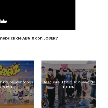
omeback de AB6IX con
LOSER?
bina los webtoons
Descubre LEGGO, lo nuevo de
y la mú...
8TURN