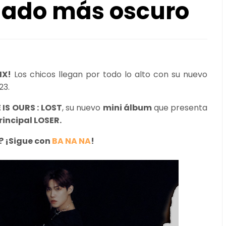
lado más oscuro
IX!
Los chicos llegan por todo lo alto con su nuevo
23.
IS OURS : LOST
, su nuevo
mini álbum
que presenta
incipal LOSER.
? ¡Sigue con
BA NA NA
!