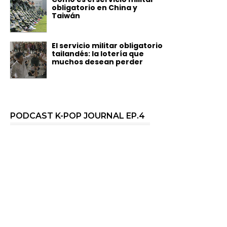
obligatorio en China y
Taiwán
El servicio militar obligatorio
tailandés: la lotería que
muchos desean perder
PODCAST K-POP JOURNAL EP.4