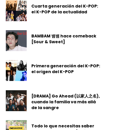
Cuarta generación del K-POP:
el K-POP de la actualidad
BAMBAM 뱀뱀 hace comeback
[Sour & Sweet]
Primera generación del K-POP:
el origen del K-POP
[DRAMA] Go Ahead (以家人之名),
cuando la familia va más allá
de la sangre
Todo lo que necesitas saber