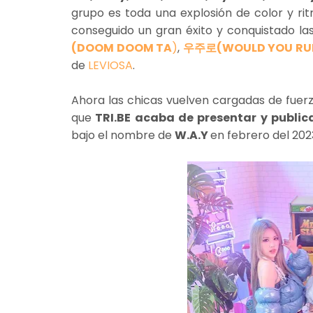
grupo es toda una explosión de color y ri
conseguido un gran éxito y conquistado la
(DOOM DOOM TA
)
,
우주로(WOULD YOU RU
de
LEVIOSA
.
Ahora las chicas vuelven cargadas de fue
que
TRI.BE acaba de presentar y publi
bajo el nombre de
W.A.Y
en febrero del 202