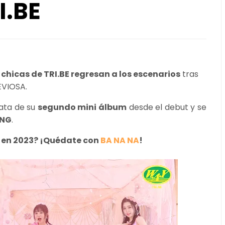
I.BE
 chicas de TRI.BE regresan a los escenarios
tras
LEVIOSA.
rata de su
segundo mini álbum
desde el debut y se
UNG
.
E en 2023? ¡Quédate con
BA NA NA
!