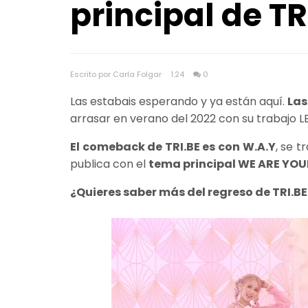
principal de TR
Escrito por Carla Folgar
1:24
0
Las estabais esperando y ya están aquí.
Las
arrasar en verano del 2022 con su trabajo 
El comeback de TRI.BE es con W.A.Y
, se t
publica con el
tema principal WE ARE YO
¿Quieres saber más del regreso de TRI.B