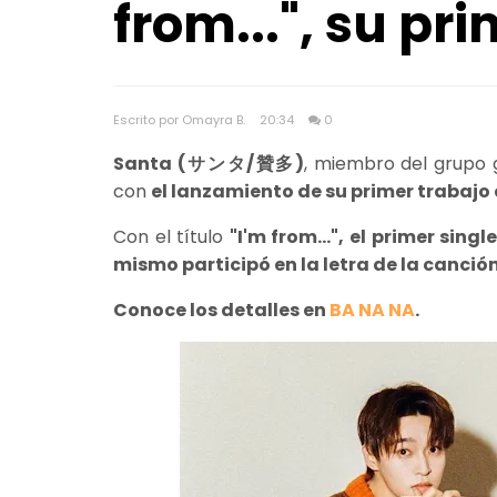
from...", su pr
Escrito por Omayra B.
20:34
0
Santa (サンタ/贊多)
, miembro del grupo 
con
el lanzamiento de su primer trabajo 
Con el título
"I'm from...", el primer sin
mismo participó en la letra de la canció
Conoce los detalles en
BA NA NA
.