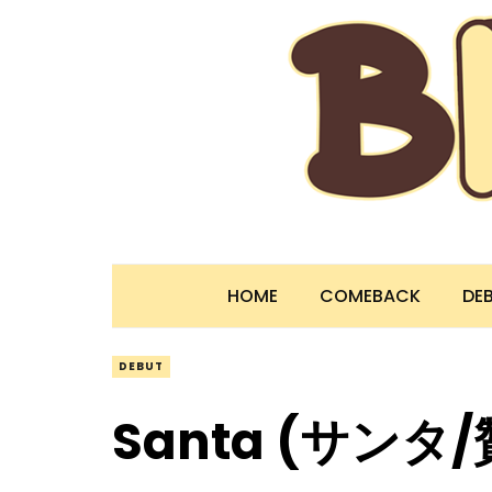
HOME
COMEBACK
DE
DEBUT
Santa (サンタ/贊