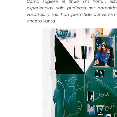
Como sugiere el título 'I'm from...', 
experiencias solo pudieron ser obteni
vosotros, y me han permitido convert
sincera Santa.