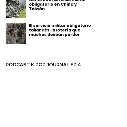
obligatorio en China y
Taiwán
El servicio militar obligatorio
tailandés: la lotería que
muchos desean perder
PODCAST K-POP JOURNAL EP.4