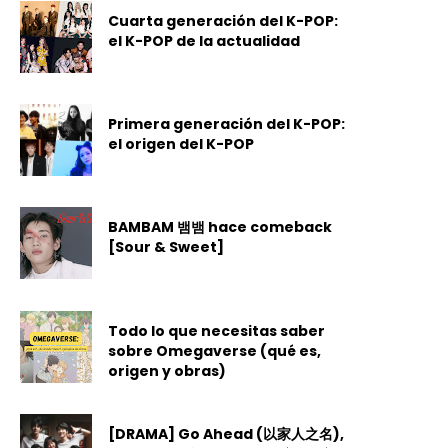
Cuarta generación del K-POP:
el K-POP de la actualidad
Primera generación del K-POP:
el origen del K-POP
BAMBAM 뱀뱀 hace comeback
[Sour & Sweet]
Todo lo que necesitas saber
sobre Omegaverse (qué es,
origen y obras)
[DRAMA] Go Ahead (以家人之名),