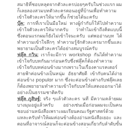
สมาธิที่ชอบหลุดจากตัวละครบ่อยๆครับในช่วงแรก ผม
ก็เลยลองสวมบทตัวละครตอนอยู่ที่บ้านเพื่อทำความ
เข้าใจตัวละครให้มากขึ้น ก็ช่วยได้นะครับ
บุ๊ค:
การที่เราเป็นมือใหม่ ทางผู้กำกับก็ให้ไปทำความ
เข้าใจตัวละครให้มากครับ ว่าทำไมเข้าถึงคิดแบบนี้
ซึ่งตอนแรกผมก็ยังไม่เข้าใจนะครับ แต่พออ่านบท ได้
ทำความเข้าใจลึกๆ ทำความรู้จักตัวละครมากขึ้นและ
พยายามเป็นตัวละครได้อย่างสมบูรณ์ครับ
ฟลุ๊ค กวิน:
เราก็จะมีการ workshop กันได้ทำความ
เข้าใจกับบทกันมาก่อนครับซึ่งฟลุ๊คก็ต้องทำความ
เข้าใจกับบทค่อนข้างมากเพราะในเรื่องคาแรคเตอร์
สายฟ้าค่อนข้างเป็นหนุ่ม อัธยาศัยดี เข้ากับคนได้ง่าย
ค่อนข้าง popular มาก ซึ่งจะค่อนข้างต่างกับฟลุ๊คเลย
ก็ต้องพยายามทำความเข้าใจกับบทให้แสดงออกมาได้
อย่างเป็นธรรมชาติครับ
ฟลุ๊ค ภูสิษฐ์:
จริง ๆแล้วตัวละคร นที มีความคล้ายผม
บางมุมอยู่แล้วครับ อย่างเช่นเมื่อก่อนผมจะเป็นคน
ชอบอ่านหนังสือเพราะผมเรียนคณะรัฐศาสตร์ด้วย
แหละครับทำให้ผมค่อนข้างต้องอ่านหนังสือเยอะ และ
ตอนที่อาจารณ์สอนก็จะค่อนข้างสอนเกี่ยวกับลำดับขั้น