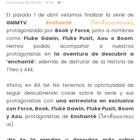
Escrito por BA NA NA
15:59
1
El pasado 1 de abril veíamos finalizar la serie de
GMMTV
Enchanté
(ใครคืออองชองเต)
,
protagonizada por
Book y Force
, junto a nombres
como
Fluke Gawin, Fluke Pusit, Aou o Boom
.
Hemos podido acompañar a nuestros
protagonistas en
la aventura de descubrir a
‘enchanté’
, además de disfrutar de la historia de
Theo y Akk.
Ahora, en BA NA NA tenemos la oportunidad de
seguir descubriendo cosas sobre la serie y sus
protagonistas con
una entrevista en exclusiva
con Force, Book, Fluke Gawin, Fluke Pusit, Boom
y Aou
, protagonistas de
Enchanté
(ใครคืออองชอง
เต).
¡No te la pierdas y descubre más sobre