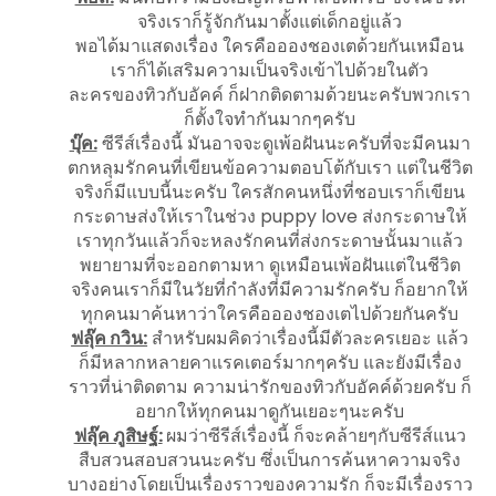
จริงเราก็รู้จักกันมาตั้งแต่เด็กอยู่แล้ว
พอได้มาแสดงเรื่อง ใครคืออองชองเตด้วยกันเหมือน
เราก็ได้เสริมความเป็นจริงเข้าไปด้วยในตัว
ละครของทิวกับอัคค์ ก็ฝากติดตามด้วยนะครับพวกเรา
ก็ตั้งใจทำกันมากๆครับ
บุ๊ค:
ซีรีส์เรื่องนี้ มันอาจจะดูเพ้อฝันนะครับที่จะมีคนมา
ตกหลุมรักคนที่เขียนข้อความตอบโต้กับเรา แต่ในชีวิต
จริงก็มีแบบนี้นะครับ ใครสักคนหนึ่งที่ชอบเราก็เขียน
กระดาษส่งให้เราในช่วง puppy love ส่งกระดาษให้
เราทุกวันแล้วก็จะหลงรักคนที่ส่งกระดาษนั้นมาแล้ว
พยายามที่จะออกตามหา ดูเหมือนเพ้อฝันแต่ในชีวิต
จริงคนเราก็มีในวัยที่กำลังที่มีความรักครับ ก็อยากให้
ทุกคนมาค้นหาว่าใครคืออองชองเตไปด้วยกันครับ
ฟลุ๊ค กวิน:
สำหรับผมคิดว่าเรื่องนี้มีตัวละครเยอะ แล้ว
ก็มีหลากหลายคาแรคเตอร์มากๆครับ และยังมีเรื่อง
ราวที่น่าติดตาม ความน่ารักของทิวกับอัคค์ด้วยครับ ก็
อยากให้ทุกคนมาดูกันเยอะๆนะครับ
ฟลุ๊ค ภูสิษฐ์:
ผมว่าซีรีส์เรื่องนี้ ก็จะคล้ายๆกับซีรีส์แนว
สืบสวนสอบสวนนะครับ ซึ่งเป็นการค้นหาความจริง
บางอย่างโดยเป็นเรื่องราวของความรัก ก็จะมีเรื่องราว