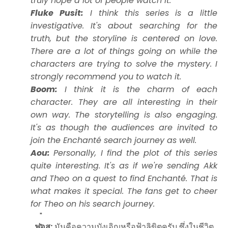
truly hope a lot of people watch it.
Fluke Pusit:
I think this series is a little
investigative. It's about searching for the
truth, but the storyline is centered on love.
There are a lot of things going on while the
characters are trying to solve the mystery. I
strongly recommend you to watch it.
Boom:
I think it is the charm of each
character. They are all interesting in their
own way. The storytelling is also engaging.
It's as though the audiences are invited to
join the Enchanté search journey as well.
Aou:
Personally, I find the plot of this series
quite interesting. It's as if we're sending Akk
and Theo on a quest to find Enchanté. That is
what makes it special. The fans get to cheer
for Theo on his search journey.
ฟอส:
มันคือความบังเอิญหรือฟ้าลิขิตครับ ซึ่งในชีวิต