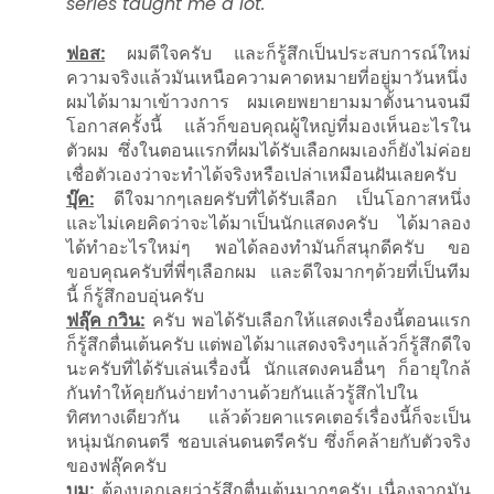
series taught me a lot.
ฟอส:
ผมดีใจครับ และก็รู้สึกเป็นประสบการณ์ใหม่
ความจริงแล้วมันเหนือความคาดหมายที่อยู่มาวันหนึ่ง
ผมได้มามาเข้าวงการ ผมเคยพยายามมาตั้งนานจนมี
โอกาสครั้งนี้ แล้วก็ขอบคุณผู้ใหญ่ที่มองเห็นอะไรใน
ตัวผม ซึ่งในตอนแรกที่ผมได้รับเลือกผมเองก็ยังไม่ค่อย
เชื่อตัวเองว่าจะทำได้จริงหรือเปล่าเหมือนฝันเลยครับ
บุ๊ค:
ดีใจมากๆเลยครับที่ได้รับเลือก เป็นโอกาสหนึ่ง
และไม่เคยคิดว่าจะได้มาเป็นนักแสดงครับ ได้มาลอง
ได้ทำอะไรใหม่ๆ พอได้ลองทำมันก็สนุกดีครับ ขอ
ขอบคุณครับที่พี่ๆเลือกผม และดีใจมากๆด้วยที่เป็นทีม
นี้ ก็รู้สึกอบอุ่นครับ
ฟลุ๊ค กวิน:
ครับ พอได้รับเลือกให้แสดงเรื่องนี้ตอนแรก
ก็รู้สึกตื่นเต้นครับ แต่พอได้มาแสดงจริงๆแล้วก็รู้สึกดีใจ
นะครับที่ได้รับเล่นเรื่องนี้ นักแสดงคนอื่นๆ ก็อายุใกล้
กันทำให้คุยกันง่ายทำงานด้วยกันแล้วรู้สึกไปใน
ทิศทางเดียวกัน แล้วด้วยคาแรคเตอร์เรื่องนี้ก็จะเป็น
หนุ่มนักดนตรี ชอบเล่นดนตรีครับ ซึ่งก็คล้ายกับตัวจริง
ของฟลุ๊คครับ
บูม:
ต้องบอกเลยว่ารู้สึกตื่นเต้นมากๆครับ เนื่องจากมัน