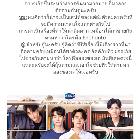
ต่างๆเกิดขึ้นระหว่างการค้นหามากมาย ก็มาลอง
ติดตามกันดูนะครับ
บูม:
ผมคิดว่าก็น่าจะเป็นเสน่ห์ของแต่ล่ะตัวละครครับที่
จะมีความน่าสนใจแตกต่างกันไป
การดำเนินเรื่องที่ทำให้น่าติดตาม เหมือนได้มาช่วยกัน
ตามหาว่าใครคือ Enchanté
อู๋:
สำหรับอู๋นะครับ อู๋คิดว่าซีรีส์เรื่องนี้มีเรื่องราวที่น่า
ติดตามครับเหมือนได้พาตัวละคร อัคค์กับทิว ผจญภัย
ไปช่วยกันตามหาว่า ใครคืออองชองเต มันพิเศษตรงนี้
แหละครับจะได้ลุ้นตามและเอาใจช่วยทิวให้ตามหา
อองชองเตให้เจอครับ