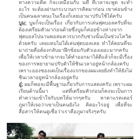
ทางความคิด ก็จะเหมือนกับ นที ที่เวลาจะพูด จะทำ
อะไร จะต้องผ่านกระบวนการคิดมาก่อน เขาค่อนข้าง
เป็นคนฉลาดนะในเรื่องก็เลยเอามาปรับใช้ได้ครับ
บูม:
บูมก็จะเป็นเรื่อง เกี่ยวกับการเล่นฟุตบอลครับที่จะ
ต้องเตรียมตัวมาก่อนด้วยซึ่งบูมก็ค่อยข้างห่างจาก
ฟุตบอลไปนานพอสมควรบวกกับช่วงนั้นเป็นช่วงโควิด
ด้วยครับ เลยแทบไม่ได้เล่นฟุตบอลเลย ทำให้ตอนที่จะ
มาถ่ายคือต้องกลับมาฝึกซ้อมกับตัวเองเยอะมากครับ
เพื่อให้เวลาเข้าฉากจะได้ทำออกมาได้ดีแล้วก็จะมีเรื่อง
ของการพยายามปรับตัวให้ชินเวลาอยู่หน้ากล้องครับ
เพราะอองชองเตเป็นเรื่องแรกของผมเลยยังทำให้ยังไม่
ชินเวลาอยูหน้ากล้องอยู่ครับ
อู๋:
ผมก็พอจะมีพื้นฐานเกี่ยวกับการแสดงครับ เพราะผม
เรียนด้านนี้มา แต่ที่เตรียมตัวก่อนก็คงจะเป็นการ
ทำความเข้าใจกับบทให้มากๆครับ หาคาแรคเตอร์
ภูผาให้เจอว่าเขาเป็นคนยังไง คิดอะไรอยู่ เพื่อที่จะ
สื่อสารให้คนดูเชื่อว่าเราคือภูผาจริงๆครับ