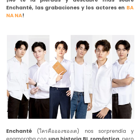
Enchanté, las grabaciones y los actores en
BA
NA NA
!
Enchanté
(ใครคืออองชองเต) nos sorprendía y
enamoraba con
una historia BL romántica
, pero