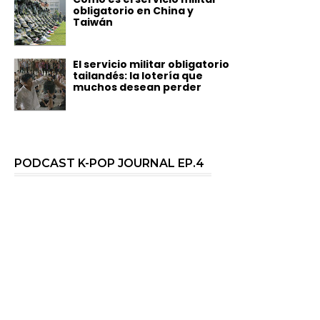
obligatorio en China y
Taiwán
El servicio militar obligatorio
tailandés: la lotería que
muchos desean perder
PODCAST K-POP JOURNAL EP.4