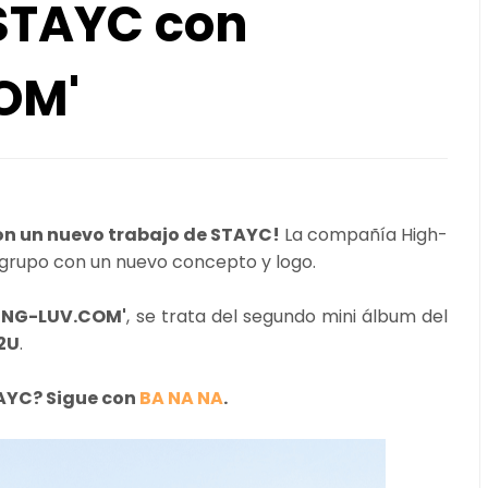
STAYC con
OM'
con un nuevo trabajo de STAYC!
La compañía High-
grupo con un nuevo concepto y logo.
UNG-LUV.COM'
, se trata del segundo mini álbum del
2U
.
AYC? Sigue con
BA NA NA
.