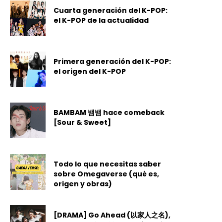
Cuarta generación del K-POP:
el K-POP de la actualidad
Primera generación del K-POP:
el origen del K-POP
BAMBAM 뱀뱀 hace comeback
[Sour & Sweet]
Todo lo que necesitas saber
sobre Omegaverse (qué es,
origen y obras)
[DRAMA] Go Ahead (以家人之名),