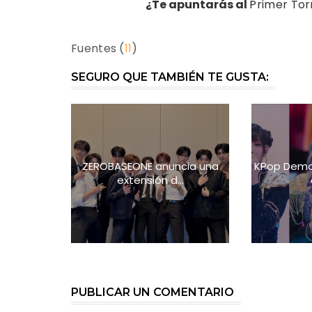
¿Te apuntarás al
Primer Tor
Fuentes (
1
1
)
SEGURO QUE TAMBIÉN TE GUSTA:
ZEROBASEONE anuncia una
KPop Demon
extensión d...
PUBLICAR UN COMENTARIO