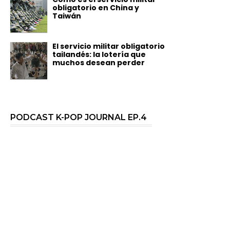
obligatorio en China y
Taiwán
El servicio militar obligatorio
tailandés: la lotería que
muchos desean perder
PODCAST K-POP JOURNAL EP.4