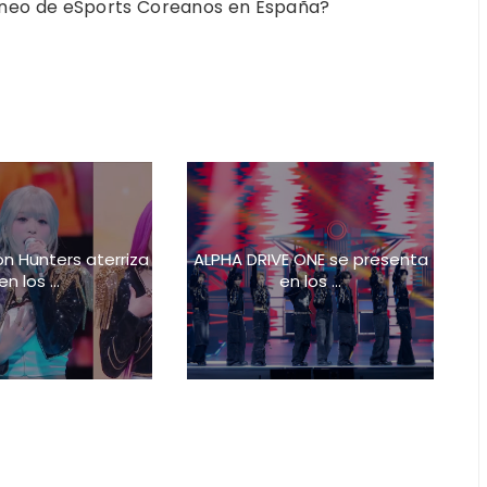
neo de eSports Coreanos en España?
 Hunters aterriza
ALPHA DRIVE ONE se presenta
en los ...
en los ...