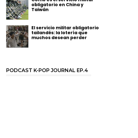
obligatorio en China y
Taiwán
El servicio militar obligatorio
tailandés: la lotería que
muchos desean perder
PODCAST K-POP JOURNAL EP.4