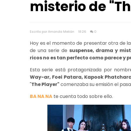
misterio de "Th
Escrito por Amanda Melián
18:26
0
Hoy es el momento de presentar otra de la
de una serie de
suspense, drama y mist
ricos no es tan perfecto como parece y p
Esta serie está protagonizada por nom
Way-ar, Foei Patara, Kapook Phatchara
"
The Player"
comenzaba su emisión el pas
BA NA NA
te cuenta todo sobre ello.