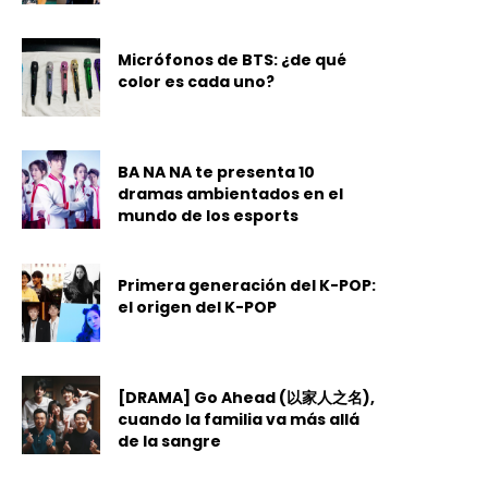
Micrófonos de BTS: ¿de qué
color es cada uno?
BA NA NA te presenta 10
dramas ambientados en el
mundo de los esports
Primera generación del K-POP:
el origen del K-POP
[DRAMA] Go Ahead (以家人之名),
cuando la familia va más allá
de la sangre