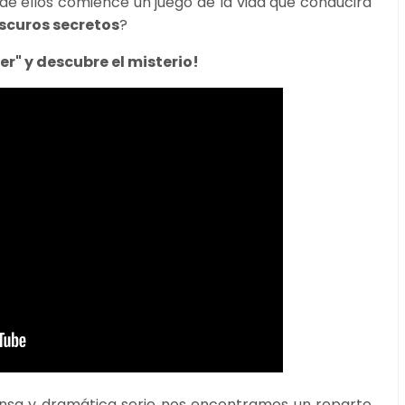
e ellos comience un juego de la vida que conducirá
oscuros secretos
?
er" y descubre el misterio!
tensa y dramática serie nos encontramos un reparto