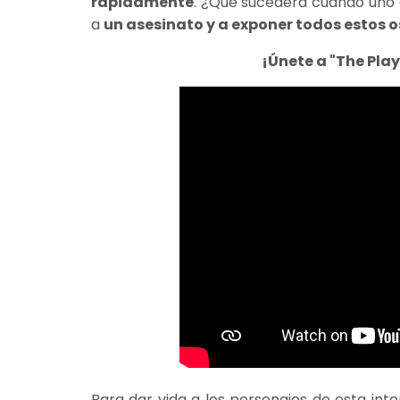
rápidamente
. ¿Qué sucederá cuando uno d
a
un asesinato y a exponer todos estos 
¡Únete a "The Play
Para dar vida a los personajes de esta in