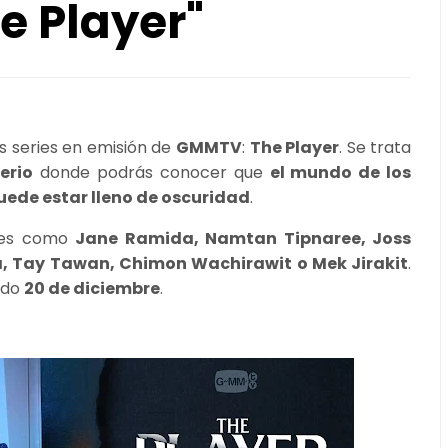
e Player"
s series en emisión de
GMMTV
:
The Player
. Se trata
erio
donde podrás conocer que
el mundo de los
uede estar lleno de oscuridad
.
bres como
Jane Ramida, Namtan Tipnaree, Joss
, Tay Tawan, Chimon Wachirawit o Mek Jirakit
.
ado
20 de diciembre
.