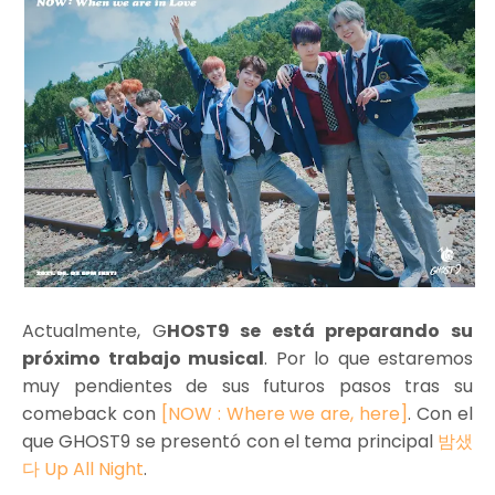
Actualmente, G
HOST9 se está preparando su
próximo trabajo musical
. Por lo que estaremos
muy pendientes de sus futuros pasos tras su
comeback con
[NOW : Where we are, here]
. Con el
que GHOST9 se presentó con el tema principal
밤샜
다 Up All Night
.