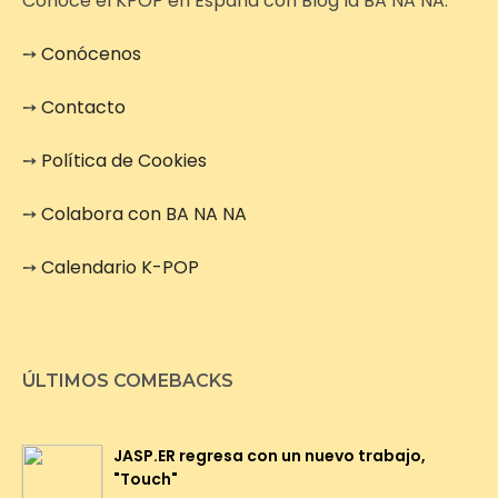
Conoce el KPOP en España con Blog la BA NA NA.
➙
Conócenos
➙
Contacto
➙
Política de Cookies
➙
Colabora con BA NA NA
➙
Calendario K-POP
ÚLTIMOS COMEBACKS
JASP.ER regresa con un nuevo trabajo,
"Touch"