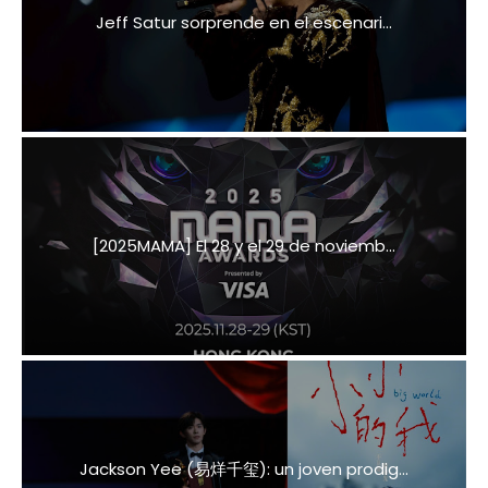
Jeff Satur sorprende en el escenari...
[2025MAMA] El 28 y el 29 de noviemb...
Jackson Yee (易烊千玺): un joven prodig...