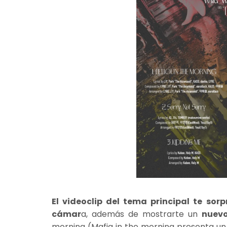
El videoclip del tema principal te sor
cámar
a, además de mostrarte un
nuevo
morning (Mafia in the morning presenta u