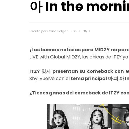
아 In the morn
Escrito por Carla Folgar
16:30
0
¡Las buenas noticias para MIDZY no para
LIVE with Global MIDZY, las chicas de ITZY 
ITZY 있지 presentan su comeback con 
Shy. Vuelve con el
tema principal 마.피.아 In
¿Tienes ganas del comeback de ITZY co