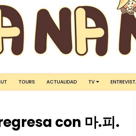
BUT
TOURS
ACTUALIDAD
TV
ENTREVIS
regresa con 마.피.