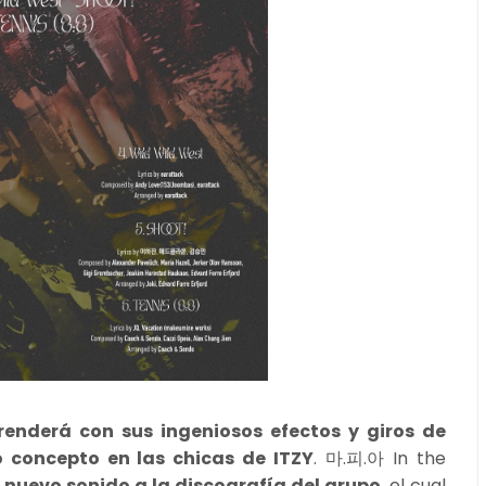
prenderá con sus ingeniosos efectos y giros de
 concepto en las chicas de ITZY
. 마.피.아 In the
n
nuevo sonido a la discografía del grupo
, el cual