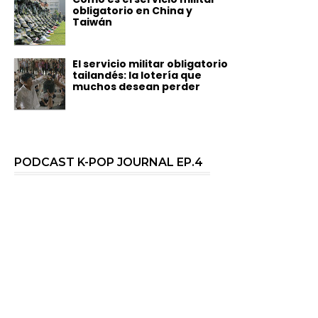
obligatorio en China y
Taiwán
El servicio militar obligatorio
tailandés: la lotería que
muchos desean perder
PODCAST K-POP JOURNAL EP.4