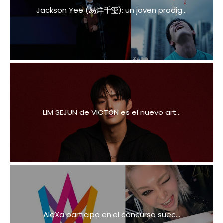
Jackson Yee (易烊千玺): un joven prodig...
LIM SEJUN de VICTON es el nuevo art...
AleXa participa en el concurso suec...