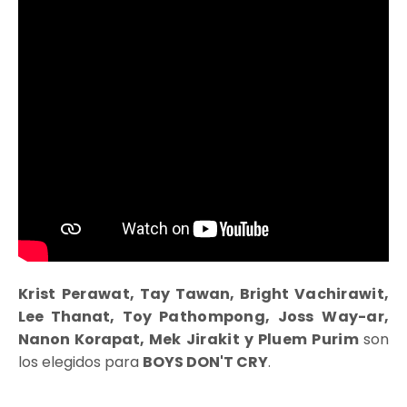
Krist Perawat
, Tay Tawan, Bright V
achirawit
,
Lee Thanat, Toy P
athompong
, J
oss Way-ar
,
Nanon Korapat,
Mek Jirakit
y
Pluem Purim
son
los elegidos para
BOYS DON'T CRY
.