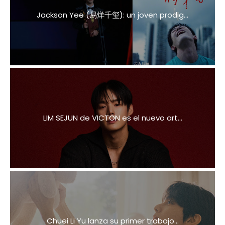
Jackson Yee (易烊千玺): un joven prodig...
LIM SEJUN de VICTON es el nuevo art...
Chuei Li Yu lanza su primer trabajo...