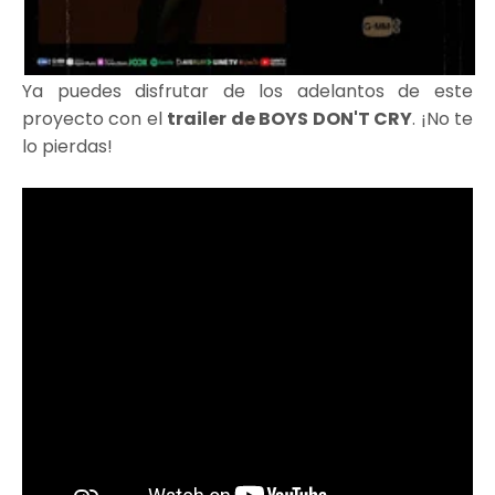
Ya puedes disfrutar de los adelantos de este
proyecto con el
trailer de BOYS DON'T CRY
. ¡No te
lo pierdas!