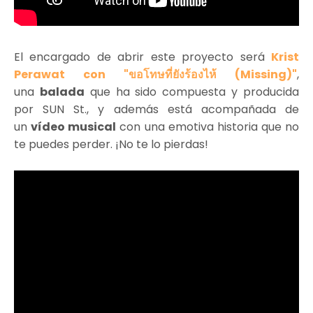
El encargado de abrir este proyecto será
Krist
Perawat con
"ขอโทษที่ยังร้องไห้ (Missing)"
,
una
balada
que ha sido compuesta y producida
por SUN St., y además está acompañada de
un
vídeo musical
con una emotiva historia que no
te puedes perder. ¡No te lo pierdas!