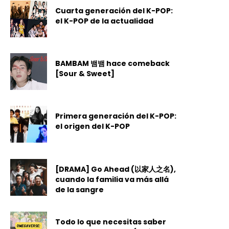
Cuarta generación del K-POP:
el K-POP de la actualidad
BAMBAM 뱀뱀 hace comeback
[Sour & Sweet]
Primera generación del K-POP:
el origen del K-POP
[DRAMA] Go Ahead (以家人之名),
cuando la familia va más allá
de la sangre
Todo lo que necesitas saber