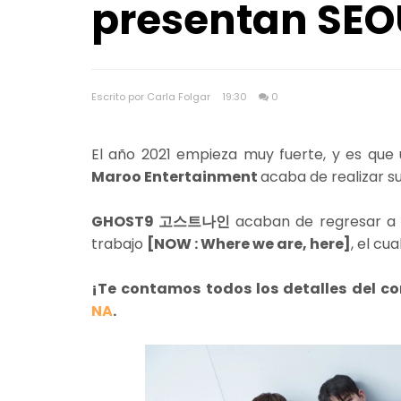
presentan SEO
Escrito por Carla Folgar
19:30
0
El año 2021 empieza muy fuerte, y es que
Maroo Entertainment
acaba de realizar 
GHOST9 고스트나인
acaban de regresar a 
trabajo
[NOW : Where we are, here]
, el cu
¡Te contamos todos los detalles de
NA
.