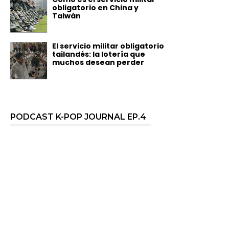
obligatorio en China y
Taiwán
El servicio militar obligatorio
tailandés: la lotería que
muchos desean perder
PODCAST K-POP JOURNAL EP.4