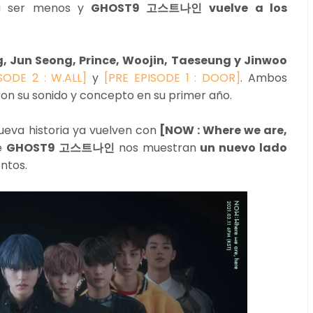
a ser menos y
GHOST9 고스트나인 vuelve a los
 Jun Seong, Prince, Woojin, Taeseung y Jinwoo
SODE 2 : W.ALL]
y
[PRE EPISODE 1 : DOOR]
. Ambos
on su sonido y concepto en su primer año.
ueva historia ya vuelven con
[NOW : Where we are,
de
GHOST9 고스트나인
nos muestran
un nuevo lado
ntos.