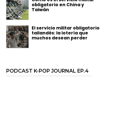
obligatorio en China y
Taiwán
El servicio militar obligatorio
tailandés: la lotería que
muchos desean perder
PODCAST K-POP JOURNAL EP.4