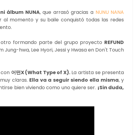
ini álbum NUNA
, que arrasó gracias a
NUNU NANA
ar al momento y su baile conquistó todas las redes
ento.
ó otro formando parte del grupo proyecto
REFUND
Uhm Jung-hwa, Lee Hyori, Jessi y Hwasa en Don't Touch
s con
어떤X (What Type of X).
La artista se presenta
 muy claras.
Ella va a seguir siendo ella misma
, y
entirse bien viviendo como uno quiere ser.
¡Sin duda,