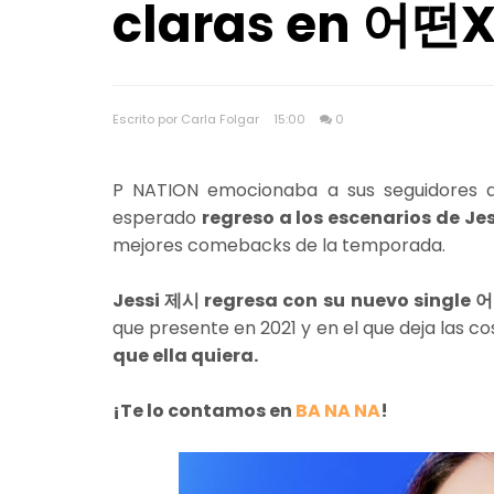
claras en 어떤X
Escrito por Carla Folgar
15:00
0
P NATION emocionaba a sus seguidores a
esperado
regreso a los escenarios de Je
mejores comebacks de la temporada.
Jessi 제시 regresa con su
nuevo single 
que presente en 2021 y en el que deja las co
que ella quiera.
¡Te lo contamos en
BA NA NA
!