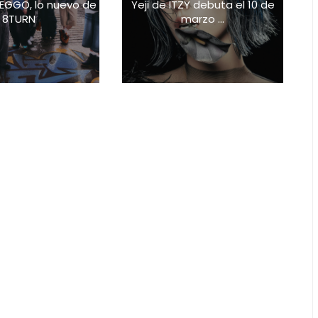
EGGO, lo nuevo de
Yeji de ITZY debuta el 10 de
8TURN
marzo ...