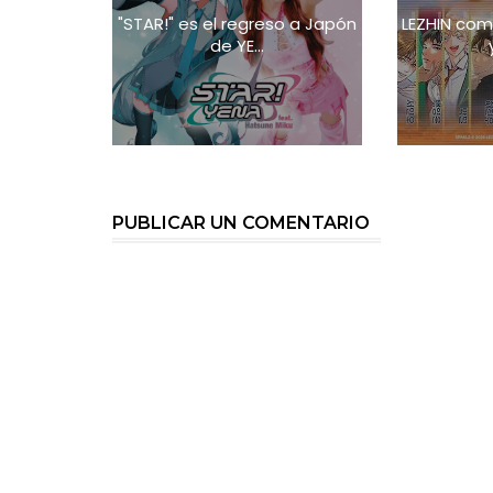
"STAR!" es el regreso a Japón
LEZHIN com
de YE...
PUBLICAR UN COMENTARIO