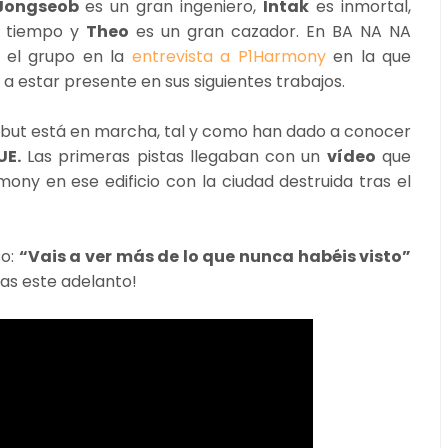
Jongseob
es un gran ingeniero,
Intak
es inmortal,
l tiempo y
Theo
es un gran cazador. En BA NA NA
 el grupo en la
entrevista a P1Harmony
en la que
 a estar presente en sus siguientes trabajos.
ebut está en marcha, tal y como han dado a conocer
UE.
Las primeras pistas llegaban con un
vídeo
que
ony en ese edificio con la ciudad destruida tras el
so:
“Vais a ver más de lo que nunca habéis visto”
rdas este adelanto!