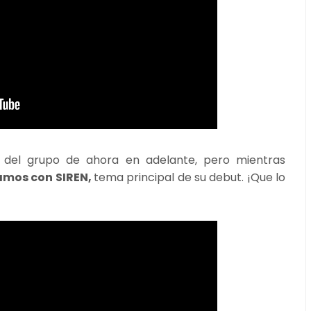
 del grupo de ahora en adelante, pero mientras
jamos con SIREN,
tema principal de su debut. ¡Que lo