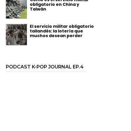
obligatorio en China y
Taiwán
El servicio militar obligatorio
tailandés: la lotería que
muchos desean perder
PODCAST K-POP JOURNAL EP.4