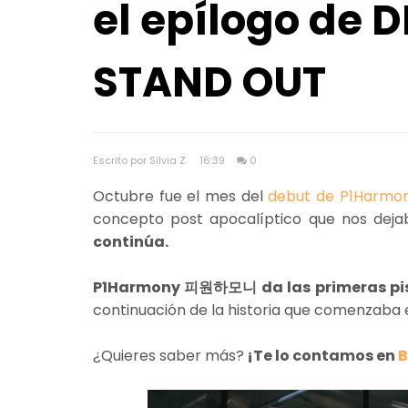
el epílogo de 
STAND OUT
Escrito por Silvia Z.
16:39
0
Octubre fue el mes del
debut de P1Harmo
concepto post apocalíptico que nos deja
continúa.
P1Harmony 피원하모니 da las primeras pis
continuación de la historia que comenzaba 
¿Quieres saber más?
¡Te lo contamos en
B