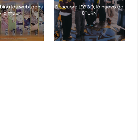
bina los webtoons
Descubre LEGGO, lo nuevo de
y la mú...
8TURN