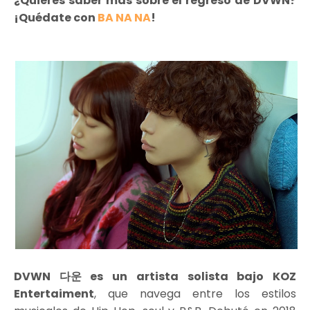
¿Quieres saber más sobre el regreso de DVWN?
¡Quédate con
BA NA NA
!
DVWN 다운 es un artista solista bajo KOZ
Entertaiment
, que navega entre los estilos