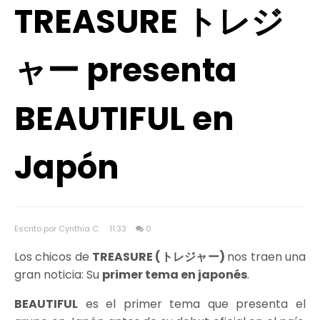
TREASURE トレジ
ャー presenta
BEAUTIFUL en
Japón
Escrito por Cynthia C.
11:33
0
Los chicos de
TREASURE (トレジャー)
nos traen una
gran noticia: Su
primer tema en japonés
.
BEAUTIFUL
es el primer tema que presenta el