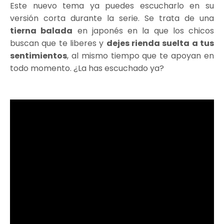
Este nuevo tema ya puedes escucharlo en su
versión corta durante la serie. Se trata de una
tierna balada
en japonés en la que los chicos
buscan que te liberes y
dejes rienda suelta a tus
sentimientos
, al mismo tiempo que te apoyan en
todo momento. ¿La has escuchado ya?