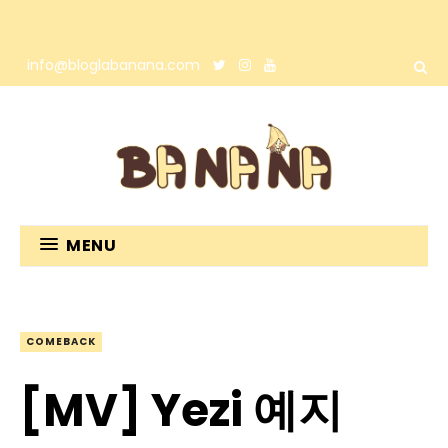
info@bloglabanana.com
MENU
COMEBACK
[MV] Yezi 예지