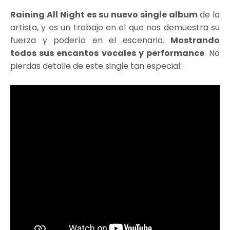
Raining All Night es su
nuevo single album
de la
artista, y es un trabajo en el que nos demuestra su
fuerza y poderío en el escenario.
Mostrando
todos sus encantos vocales y performance
. No
pierdas detalle de este single tan especial: