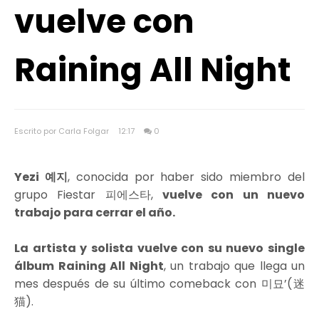
vuelve con
Raining All Night
Escrito por Carla Folgar
12:17
0
Yezi 예지
, conocida por haber sido miembro del
grupo Fiestar 피에스타,
vuelve con un nuevo
trabajo para cerrar el año.
La artista y solista vuelve con su nuevo single
álbum Raining All Night
, un trabajo que llega un
mes después de su último comeback con 미묘’(迷
猫).