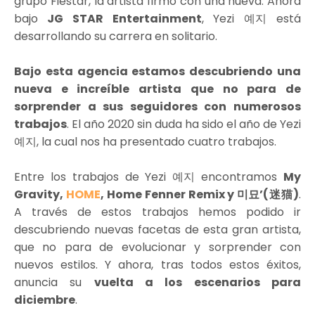
grupo Fiestar, la artista firmó con una nueva. Ahora
bajo
JG STAR Entertainment
, Yezi 예지 está
desarrollando su carrera en solitario.
Bajo esta agencia estamos descubriendo una
nueva e increíble artista que no para de
sorprender a sus seguidores con numerosos
trabajos
. El año 2020 sin duda ha sido el año de Yezi
예지, la cual nos ha presentado cuatro trabajos.
Entre los trabajos de Yezi 예지 encontramos
My
Gravity,
HOME
, Home Fenner Remix y 미묘’(迷猫)
.
A través de estos trabajos hemos podido ir
descubriendo nuevas facetas de esta gran artista,
que no para de evolucionar y sorprender con
nuevos estilos. Y ahora, tras todos estos éxitos,
anuncia su
vuelta a los escenarios para
diciembre
.