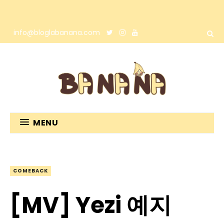
info@bloglabanana.com
MENU
COMEBACK
[MV] Yezi 예지