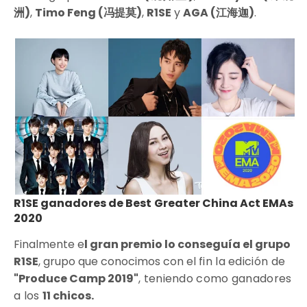
洲
)
,
Timo Feng (
冯提莫)
,
R1SE
y
AGA (江海迦)
.
R1SE ganadores de Best Greater China Act EMAs
2020
Finalmente e
l gran premio lo conseguía el grupo
R1SE
, grupo que conocimos con el
fin la edición de
"Produce Camp 2019"
, teniendo como ganadores
a los
11 chicos.