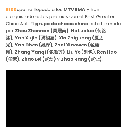
R1SE
que ha llegado a los
MTV EMA
y han
conquistado estos premios con el Best Greater
China Act. El
grupo de chicos chino
está formado
por
Zhou Zhennan (周震南)
,
He Luoluo (何洛
洛)
,
Yan Xujia (焉栩嘉)
,
Xia Zhiguang (夏之
光)
,
Yao Chen (姚琛)
,
Zhai Xiaowen (翟潇
闻
)
,
Zhang Yanqi (张颜齐)
,
Liu Ye (刘也)
,
Ren Hao
(任豪)
,
Zhao Lei (赵磊)
y
Zhao Rang (赵让)
.