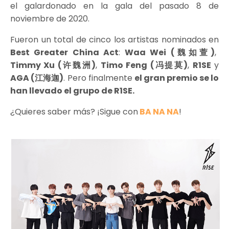
el galardonado en la gala del pasado 8 de
noviembre de 2020.
Fueron un total de cinco los artistas nominados en
Best Greater China Act
:
Waa Wei (
魏如萱
)
,
Timmy Xu (
许魏洲
)
,
Timo Feng (
冯提莫)
,
R1SE
y
AGA (江海迦)
. Pero finalmente
el gran premio se lo
han llevado el grupo de R1SE.
¿Quieres saber más? ¡Sigue con
BA NA NA
!