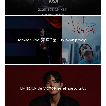
Jackson Yee (易烊千玺): un joven prodig...
LIM SEJUN de VICTON es el nuevo art...