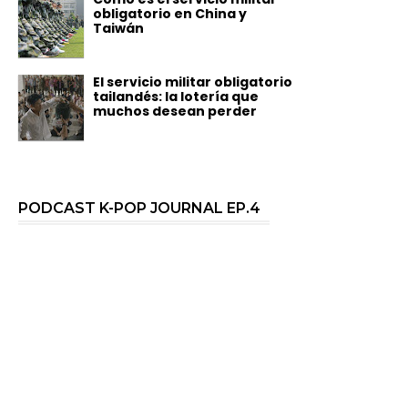
obligatorio en China y
Taiwán
El servicio militar obligatorio
tailandés: la lotería que
muchos desean perder
PODCAST K-POP JOURNAL EP.4