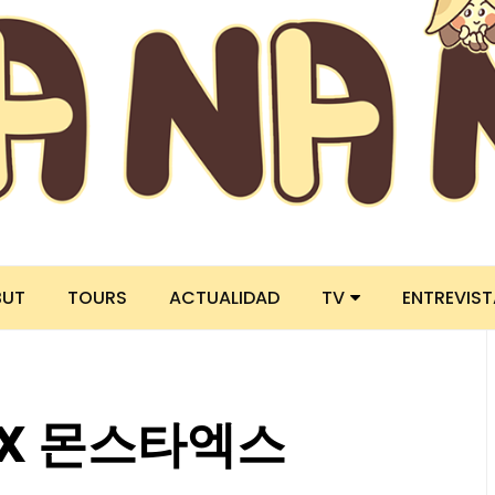
BUT
TOURS
ACTUALIDAD
TV
ENTREVIS
A X 몬스타엑스