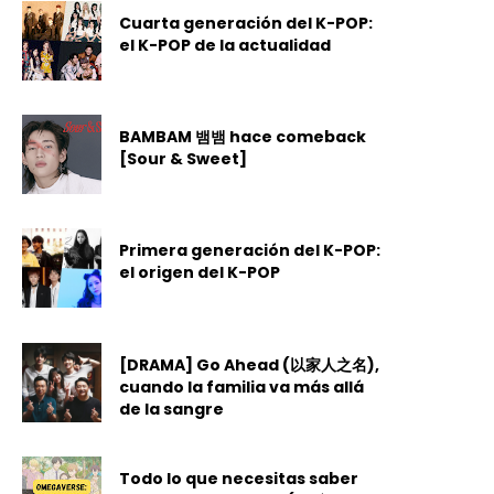
Cuarta generación del K-POP:
el K-POP de la actualidad
BAMBAM 뱀뱀 hace comeback
[Sour & Sweet]
Primera generación del K-POP:
el origen del K-POP
[DRAMA] Go Ahead (以家人之名),
cuando la familia va más allá
de la sangre
Todo lo que necesitas saber