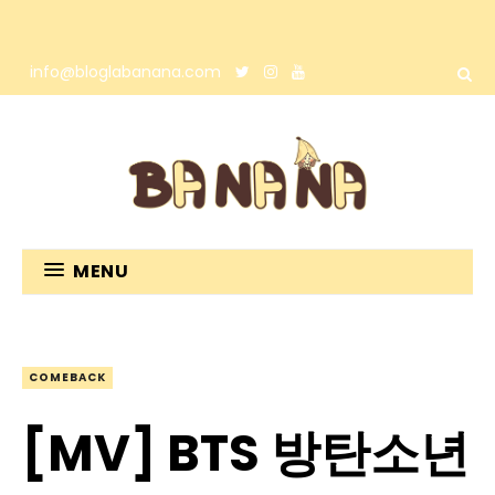
info@bloglabanana.com
MENU
COMEBACK
[MV] BTS 방탄소년