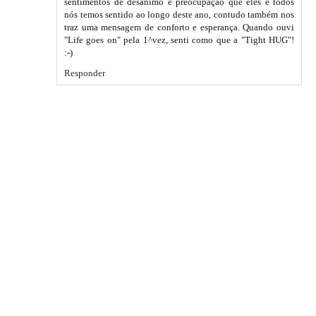
sentimentos de desanimo e preocupação que eles e todos
nós temos sentido ao longo deste ano, contudo também nos
traz uma mensagem de conforto e esperança. Quando ouvi
"Life goes on" pela 1^vez, senti como que a "Tight HUG"!
:-)
Responder