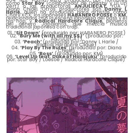
404 Not Found está producido por nombres
como
Star Boy
(colaborador de DaBaby y Lil Uzi
Vert) o las productoras
ANJULIECAT
, YUA y
Diana Chiaki. Otros productores son
Danny L
Harle
, quien ha producido para artistas como
Charli XCX; los japoneses
HABANERO POSSE
o
KM
,
relacionados con la escena japonesa del bass y el
hip-hop; y
Radical Hardcore Clique
, pioneros
del género Japalanta, que mezcla música
tradicional japonesa con trap.
01.
‘Sit Down’
(producido por: HABANERO POSSE)
02.
‘Bury Me (with all my $$)’
(producido por:
ANJULIECAT)
03.
‘Peach’
(producido por: Danny L Harle /
Radical Hardcore Clique)
04.
‘Play By The Rules’
(producido por: Diana
Chiaki)
05.
‘Boss’
(producido por: KM)
06.
‘Level Up feat. Duke of Harajuku’
(producido
por: Star Boy / Loesoe / Radical Hardcore Clique)