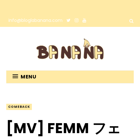
info@bloglabanana.com
MENU
COMEBACK
[MV] FEMM フェ