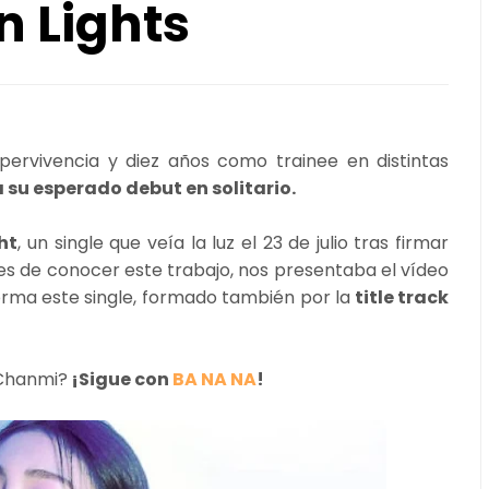
n Lights
ervivencia y diez años como trainee en distintas
u esperado debut en solitario.
ht
, un single que veía la luz el 23 de julio tras firmar
es de conocer este trabajo, nos presentaba el vídeo
orma este single, formado también por la
title track
 Chanmi?
¡Sigue con
BA NA NA
!