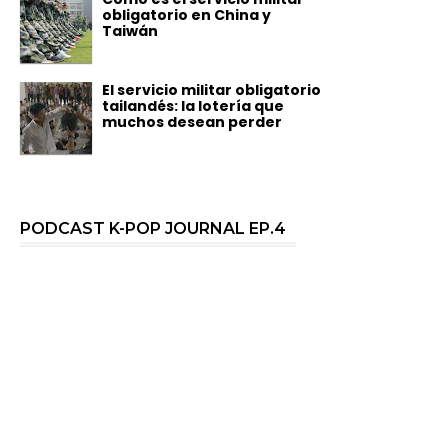
obligatorio en China y
Taiwán
El servicio militar obligatorio
tailandés: la lotería que
muchos desean perder
PODCAST K-POP JOURNAL EP.4