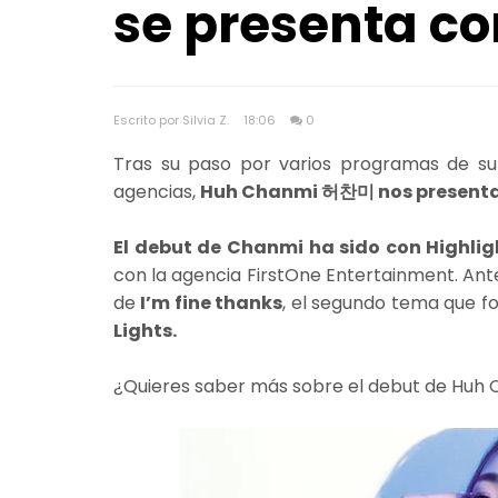
se presenta co
Escrito por Silvia Z.
18:06
0
Tras su paso por varios programas de sup
agencias,
Huh Chanmi 허찬미 nos presenta s
El debut de Chanmi ha sido con Highlig
con la agencia FirstOne Entertainment. Ant
de
I’m fine thanks
, el segundo tema que f
Lights.
¿Quieres saber más sobre el debut de Huh