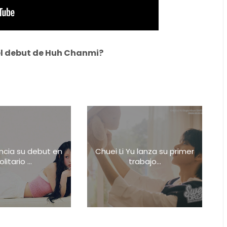
el debut de Huh Chanmi?
ncia su debut en
Chuei Li Yu lanza su primer
olitario ...
trabajo...