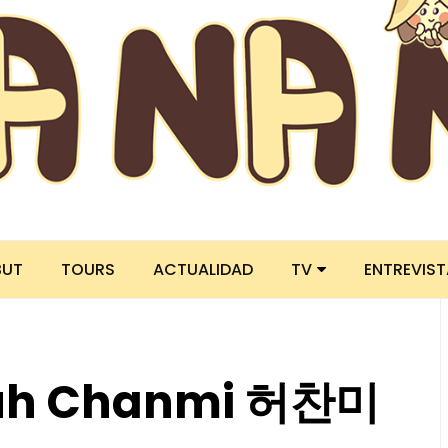
BUT
TOURS
ACTUALIDAD
TV
ENTREVIS
Huh Chanmi 허찬미