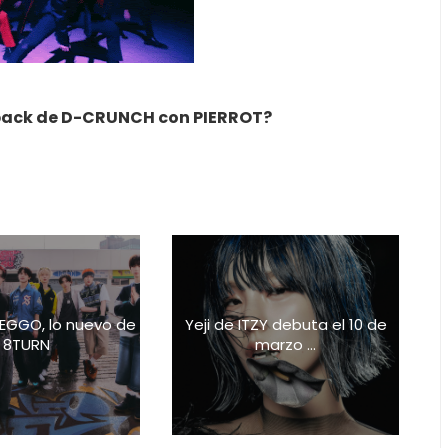
back de D-CRUNCH con PIERROT?
EGGO, lo nuevo de
Yeji de ITZY debuta el 10 de
8TURN
marzo ...