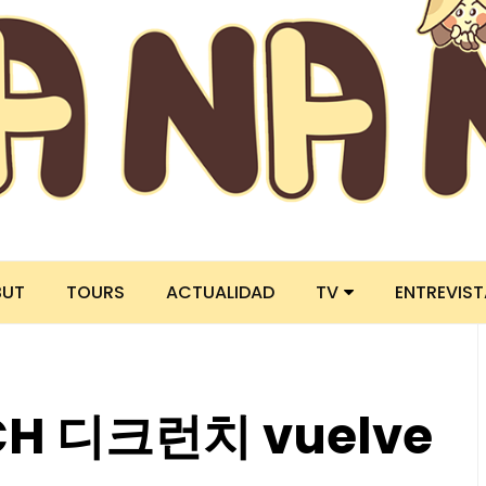
BUT
TOURS
ACTUALIDAD
TV
ENTREVIS
CH 디크런치 vuelve