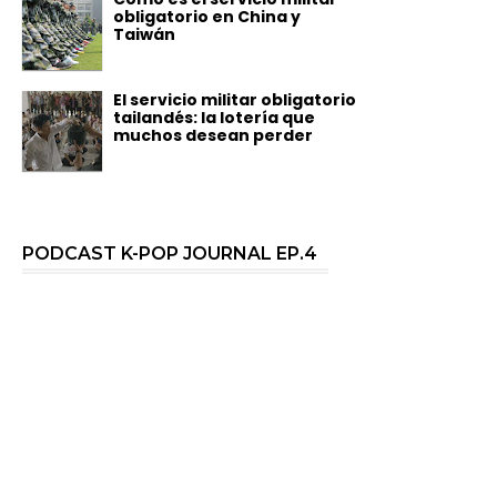
obligatorio en China y
Taiwán
El servicio militar obligatorio
tailandés: la lotería que
muchos desean perder
PODCAST K-POP JOURNAL EP.4