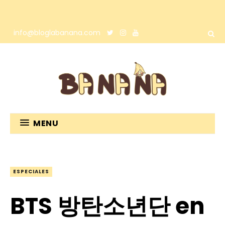
info@bloglabanana.com
MENU
ESPECIALES
BTS 방탄소년단 en